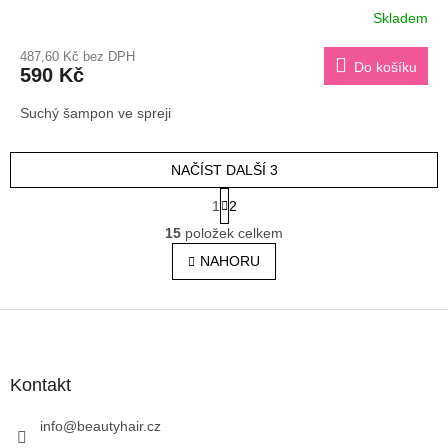
Skladem
Průměrné
hodnocení
487,60 Kč bez DPH
produktu
Do košíku
590 Kč
je
5,0
Suchý šampon ve spreji
z
5
hvězdiček.
NAČÍST DALŠÍ 3
S
1
2
t
O
r
15
položek celkem
v
á
l
NAHORU
n
á
k
o
d
v
Z
a
á
c
á
n
í
p
í
p
a
Kontakt
r
t
v
í
info
@
beautyhair.cz
k