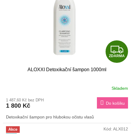
Z
ZDARMA
D
ALOXXI Detoxikační šampon 1000ml
A
R
Skladem
M
1 487,60 Kč bez DPH
Do košíku
1 800 Kč
A
Detoxikační šampon pro hlubokou očistu vlasů
Kód:
ALX012
Akce