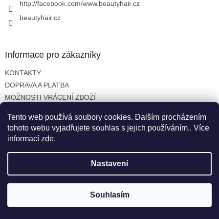
y
http://facebook.com/www.beautyhair.cz
v
beautyhair.cz
ý
p
i
s
Informace pro zákazníky
u
KONTAKTY
DOPRAVA A PLATBA
MOŽNOSTI VRÁCENÍ ZBOŽÍ
OBCHODNÍ PODMÍNKY
Tento web používá soubory cookies. Dalším procházením
OCHRANA OSOBNÍCH ÚDAJŮ
tohoto webu vyjadřujete souhlas s jejich používáním.. Více
informací
zde
.
Nastavení
Vytvořil Shoptet
Souhlasím
Copyright 2026
beautyhair.cz
. Všechna práva vyhrazena.