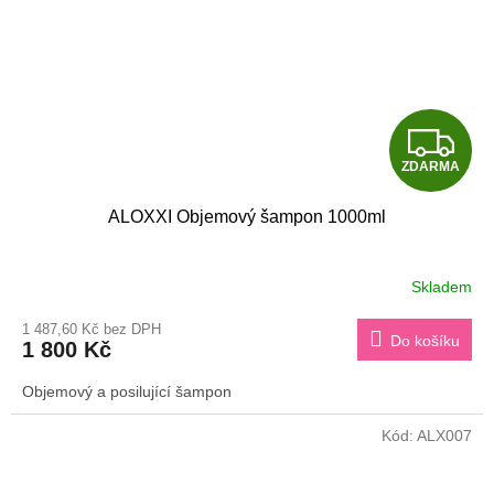
Z
ZDARMA
D
ALOXXI Objemový šampon 1000ml
A
R
Skladem
M
1 487,60 Kč bez DPH
Do košíku
1 800 Kč
A
Objemový a posilující šampon
Kód:
ALX007