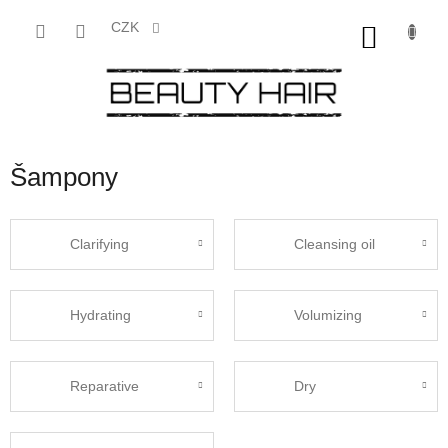
Přejít
na
CZK
NÁKU
obsah
KOŠÍK
Šampony
Clarifying
Cleansing oil
Hydrating
Volumizing
Reparative
Dry