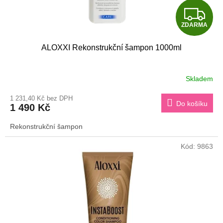
t
Z
ů
ZDARMA
D
ALOXXI Rekonstrukční šampon 1000ml
A
R
Skladem
M
1 231,40 Kč bez DPH
Do košíku
1 490 Kč
A
Rekonstrukční šampon
Kód:
9863