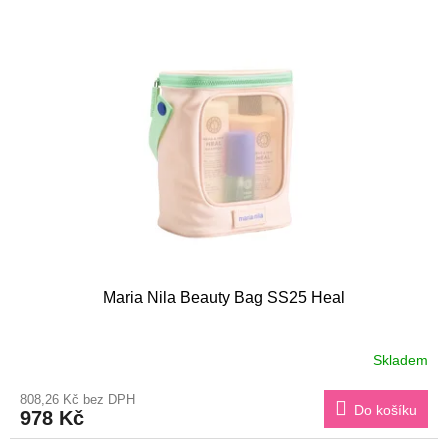
o
p
d
i
u
s
k
p
t
r
ů
o
d
u
k
t
ů
Maria Nila Beauty Bag SS25 Heal
Skladem
808,26 Kč bez DPH
Do košíku
978 Kč