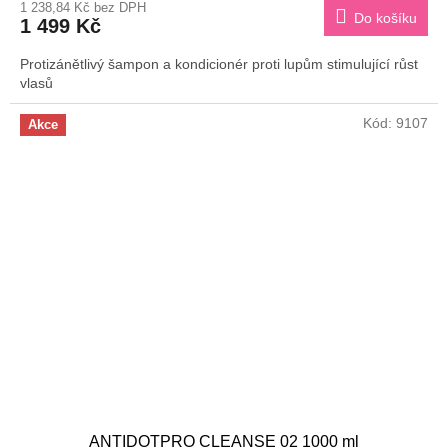
1 238,84 Kč bez DPH
produktu
Do košíku
1 499 Kč
je
3,5
Protizánětlivý šampon a kondicionér proti lupům stimulující růst
z
vlasů
5
hvězdiček.
Kód:
9107
Akce
ANTIDOTPRO CLEANSE 02 1000 ml