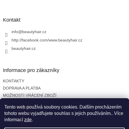
Z
a
á
c
á
n
í
p
í
p
a
Kontakt
r
t
v
í
info
@
beautyhair.cz
k
y
http://facebook.com/www.beautyhair.cz
v
beautyhair.cz
ý
p
i
s
Informace pro zákazníky
u
KONTAKTY
DOPRAVA A PLATBA
MOŽNOSTI VRÁCENÍ ZBOŽÍ
OBCHODNÍ PODMÍNKY
Tento web používá soubory cookies. Dalším procházením
OCHRANA OSOBNÍCH ÚDAJŮ
tohoto webu vyjadřujete souhlas s jejich používáním.. Více
informací
zde
.