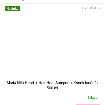
Kód:
MN192
Novinka
Maria Nila Head & Hair Heal Šampon + Kondicionér 2x
500 ml
Skladem
Průměrné
hodnocení