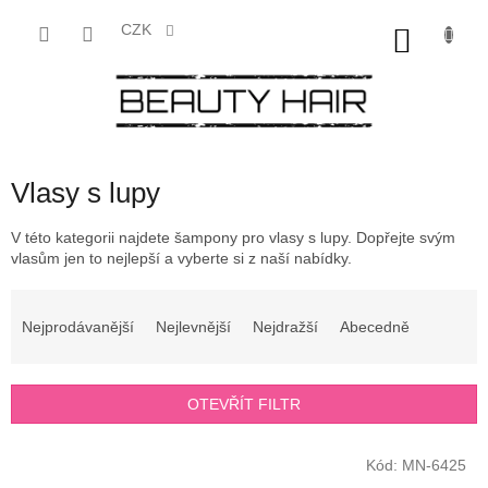
Přejít
na
CZK
NÁKU
obsah
KOŠÍK
Vlasy s lupy
V této kategorii najdete šampony pro vlasy s lupy. Dopřejte svým
vlasům jen to nejlepší a vyberte si z naší nabídky.
Ř
a
Nejprodávanější
Nejlevnější
Nejdražší
Abecedně
z
e
n
OTEVŘÍT FILTR
í
p
V
r
Kód:
MN-6425
ý