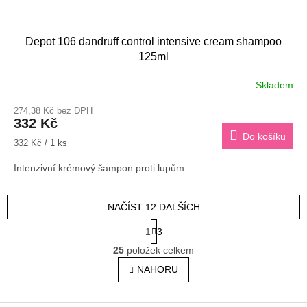
Depot 106 dandruff control intensive cream shampoo
125ml
Skladem
274,38 Kč bez DPH
332 Kč
Do košíku
Měrná
332 Kč / 1 ks
cena:
Intenzivní krémový šampon proti lupům
NAČÍST 12 DALŠÍCH
S
1
3
t
O
r
25
položek celkem
v
á
l
NAHORU
n
á
k
o
d
v