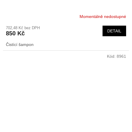
Momentálně nedostupné
702,48 Kč bez DPH
DETAIL
850 Kč
Čistící šampon
Kód:
8961