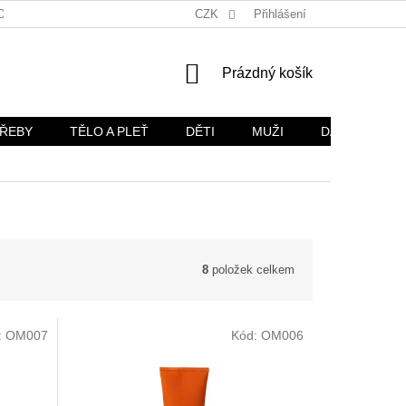
OŽÍ
OBCHODNÍ PODMÍNKY
CZK
OCHRANA OSOBNÍCH ÚDAJŮ
Přihlášení
NÁKUPNÍ
Prázdný košík
KOŠÍK
TŘEBY
TĚLO A PLEŤ
DĚTI
MUŽI
DÁRKOVÉ SA
8
položek celkem
:
OM007
Kód:
OM006