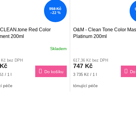
958 Kč
–22 %
CLEAN.tone Red Color
O&M - Clean Tone Color Mas
ment 200ml
Platinum 200ml
Skladem
6 Kč bez DPH
617,36 Kč bez DPH
 Kč
747 Kč
Do košíku
Do
Měrná
č / 1 l
3 735 Kč / 1 l
cena:
cí péče
tónující péče
O
v
l
á
d
a
c