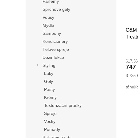
Parfémy
Sprchové gely
Vousy
Mýdla
O&M 
Šampony
Treat
Kondicionéry
Tělové spreje
Dezinfekce
617,3
Styling
747
Laky
Měrná
3 735 K
cena:
Gely
tónují
Pasty
Krémy
Texturizační prášky
Spreje
Vosky
Pomády
Balzámy na rty