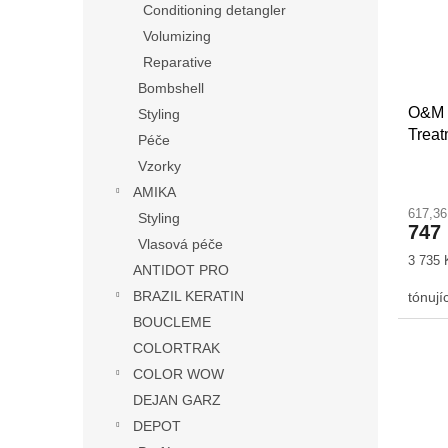
Conditioning detangler
Volumizing
Reparative
Bombshell
O&M 
Styling
Treat
Péče
Vzorky
AMIKA
617,3
Styling
747
Vlasová péče
Měrná
3 735 K
ANTIDOT PRO
cena:
BRAZIL KERATIN
tónují
BOUCLEME
COLORTRAK
COLOR WOW
DEJAN GARZ
DEPOT