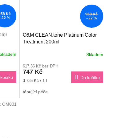
958 Kč
958 Kč
–22 %
–22 %
lor
O&M CLEAN.tone Platinum Color
Treatment 200ml
Skladem
Skladem
617,36 Kč bez DPH
747 Kč
košíku
Do košíku
Měrná
3 735 Kč / 1 l
cena:
tónující péče
:
OM001