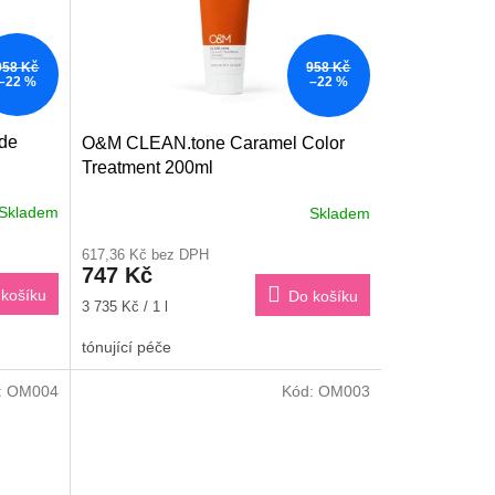
958 Kč
958 Kč
–22 %
–22 %
de
O&M CLEAN.tone Caramel Color
Treatment 200ml
Skladem
Skladem
617,36 Kč bez DPH
747 Kč
košíku
Do košíku
Měrná
3 735 Kč / 1 l
cena:
tónující péče
:
OM004
Kód:
OM003