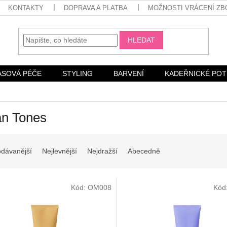
KONTAKTY
DOPRAVA A PLATBA
MOŽNOSTI VRÁCENÍ ZB
HLEDAT
ASOVÁ PÉČE
STYLING
BARVENÍ
KADEŘNICKÉ PO
an Tones
odávanější
Nejlevnější
Nejdražší
Abecedně
Kód:
OM008
Kód