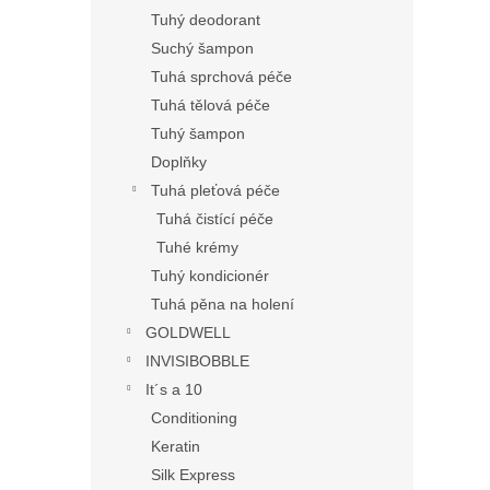
Tuhý deodorant
Suchý šampon
Tuhá sprchová péče
Tuhá tělová péče
Tuhý šampon
Doplňky
Tuhá pleťová péče
Tuhá čistící péče
Tuhé krémy
Tuhý kondicionér
Tuhá pěna na holení
GOLDWELL
INVISIBOBBLE
It´s a 10
Conditioning
Keratin
Silk Express