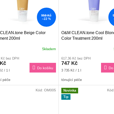
958 Kč
–22 %
CLEAN.tone Beige Color
O&M CLEAN.tone Cool Blon
ment 200ml
Color Treatment 200ml
Skladem
6 Kč bez DPH
617,36 Kč bez DPH
 Kč
747 Kč
Do košíku
Do 
Měrná
č / 1 l
3 735 Kč / 1 l
cena:
cí péče
tónující péče
Kód:
OM005
Kód
Novinka
Tip