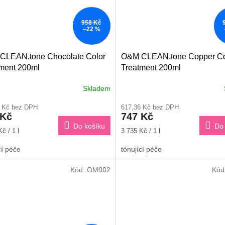
958 Kč
–22 %
CLEAN.tone Chocolate Color
O&M CLEAN.tone Copper Co
ment 200ml
Treatment 200ml
Skladem
Průměrné
hodnocení
6 Kč bez DPH
617,36 Kč bez DPH
produktu
 Kč
747 Kč
je
Do košíku
Do 
5,0
Měrná
č / 1 l
3 735 Kč / 1 l
z
cena:
5
cí péče
tónující péče
hvězdiček.
Kód:
OM002
Kód