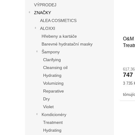
s
o
n
VÝPRODEJ
p
d
e
ZNAČKY
r
u
l
o
k
ALEA COSMETICS
d
t
ALOXXI
u
ů
Hřebeny a kartáče
O&M 
k
Barevné hydratační masky
Treat
t
Šampony
ů
Clarifying
Cleansing oil
617,3
747
Hydrating
Volumizing
Měrná
3 735 K
cena:
Reparative
tónují
Dry
Violet
Kondicionéry
Treatment
Hydrating