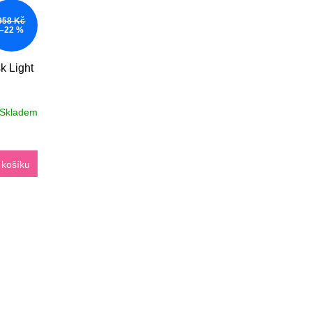
958 Kč
–22 %
k Light
Skladem
 košíku