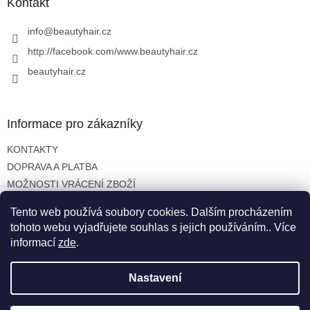
a
Kontakt
r
t
v
í
info
@
beautyhair.cz
k
y
http://facebook.com/www.beautyhair.cz
v
beautyhair.cz
ý
p
i
s
Informace pro zákazníky
u
KONTAKTY
DOPRAVA A PLATBA
MOŽNOSTI VRÁCENÍ ZBOŽÍ
OBCHODNÍ PODMÍNKY
Tento web používá soubory cookies. Dalším procházením
OCHRANA OSOBNÍCH ÚDAJŮ
tohoto webu vyjadřujete souhlas s jejich používáním.. Více
informací
zde
.
Nastavení
Vytvořil Shoptet