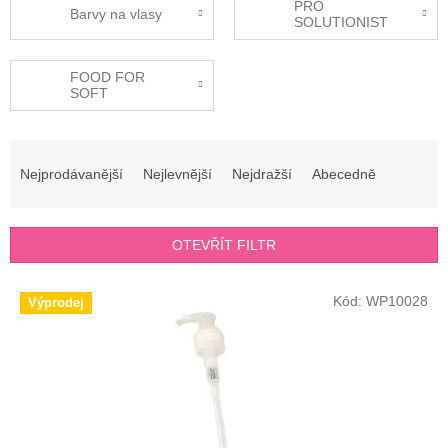
PRO
Barvy na vlasy
SOLUTIONIST
FOOD FOR
SOFT
Ř
a
Nejprodávanější
Nejlevnější
Nejdražší
Abecedně
z
e
n
OTEVŘÍT FILTR
í
p
V
r
Kód:
WP10028
Výprodej
ý
o
p
d
i
u
s
k
p
t
r
ů
o