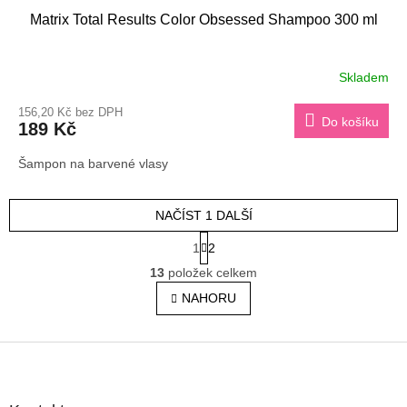
Matrix Total Results Color Obsessed Shampoo 300 ml
Skladem
156,20 Kč bez DPH
Do košíku
189 Kč
Šampon na barvené vlasy
NAČÍST 1 DALŠÍ
S
1
2
t
O
r
13
položek celkem
v
á
l
NAHORU
n
á
k
o
d
v
Z
a
á
c
á
n
í
p
í
p