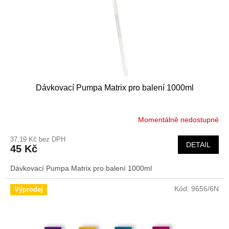
d
u
k
t
ů
Dávkovací Pumpa Matrix pro balení 1000ml
Momentálně nedostupné
37,19 Kč bez DPH
DETAIL
45 Kč
Dávkovací Pumpa Matrix pro balení 1000ml
Kód:
9656/6N
Výprodej