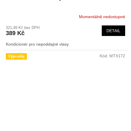
Momentálně nedostupné
321,49 Kč bez DPH
DETAIL
389 Kč
Kondicionér pro nepoddajné vlasy
Kód:
MTX172
Výprodej