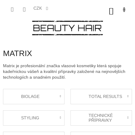
Přejít
na
CZK
NÁKU
obsah
KOŠÍK
MATRIX
Matrix je profesionální značka vlasové kosmetiky která spojuje
kadeřnickou vášeň a kvalitní přípravky založené na nejnovějších
technologiích a snadném použití.
BIOLAGE
TOTAL RESULTS
TECHNICKÉ
STYLING
PŘÍPRAVKY