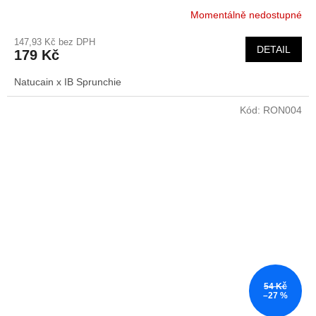
Momentálně nedostupné
147,93 Kč bez DPH
DETAIL
179 Kč
Natucain x IB Sprunchie
Kód:
RON004
54 Kč
–27 %