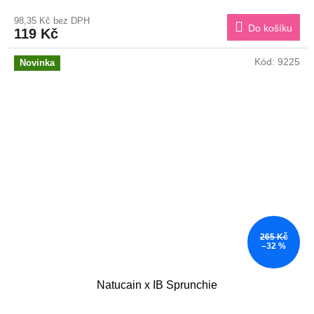
98,35 Kč bez DPH
Do košíku
119 Kč
Kód:
9225
Novinka
265 Kč
–32 %
Natucain x IB Sprunchie