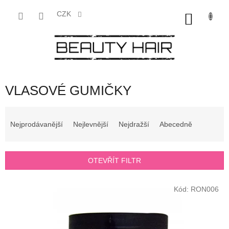
Přejít
na
CZK
NÁKU
obsah
KOŠÍK
VLASOVÉ GUMIČKY
Ř
a
Nejprodávanější
Nejlevnější
Nejdražší
Abecedně
z
e
n
OTEVŘÍT FILTR
í
p
V
r
Kód:
RON006
ý
o
p
d
i
u