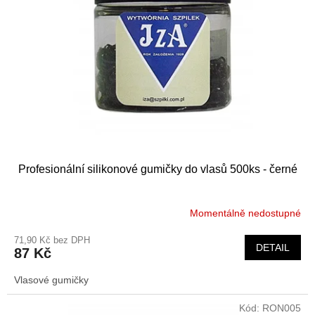
s
k
p
t
r
ů
o
d
u
k
t
ů
Profesionální silikonové gumičky do vlasů 500ks - černé
Momentálně nedostupné
71,90 Kč bez DPH
DETAIL
87 Kč
Vlasové gumičky
Kód:
RON005