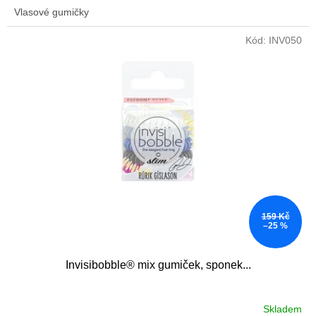
Vlasové gumičky
Kód:
INV050
159 Kč
–25 %
Invisibobble® mix gumiček, sponek...
Skladem