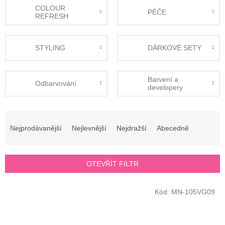
COLOUR
PÉČE
REFRESH
STYLING
DÁRKOVÉ SETY
Barvení a
Odbarvování
developery
Ř
a
Nejprodávanější
Nejlevnější
Nejdražší
Abecedně
z
e
n
OTEVŘÍT FILTR
í
p
V
r
Kód:
MN-105VG09
ý
o
p
d
i