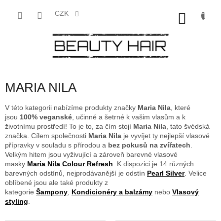
Přejít
na
CZK
NÁKU
obsah
KOŠÍK
MARIA NILA
V této kategorii nabízíme produkty značky
Maria Nila
, které
jsou
100% veganské
, učinné a šetrné k vašim vlasům a k
životnímu prostředí! To je to, za čím stojí
Maria Nila
, tato švédská
značka. Cílem společnosti
Maria Nila
je vyvíjet ty nejlepší vlasové
přípravky v souladu s přírodou a
bez pokusů na zvířatech
.
Velkým hitem jsou vyživující a zároveň barevné vlasové
masky
Maria Nila Colour Refresh
. K dispozici je 14 různých
barevných odstínů, nejprodávanější je odstín
Pearl Silver
. Velice
oblíbené jsou ale také produkty z
kategorie
Šampony
,
Kondicionéry a balzámy
nebo
Vlasový
styling
.