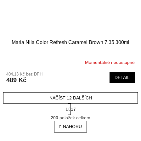
Maria Nila Color Refresh Caramel Brown 7.35 300ml
Momentálně nedostupné
404,13 Kč bez DPH
DETAIL
489 Kč
NAČÍST 12 DALŠÍCH
S
1
17
t
O
r
203
položek celkem
v
á
l
NAHORU
n
á
k
o
d