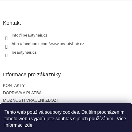
v
Z
a
á
c
á
n
í
p
í
p
a
Kontakt
r
t
v
í
info
@
beautyhair.cz
k
y
http://facebook.com/www.beautyhair.cz
v
beautyhair.cz
ý
p
i
s
Informace pro zákazníky
u
KONTAKTY
DOPRAVA A PLATBA
MOŽNOSTI VRÁCENÍ ZBOŽÍ
OBCHODNÍ PODMÍNKY
Tento web používá soubory cookies. Dalším procházením
OCHRANA OSOBNÍCH ÚDAJŮ
tohoto webu vyjadřujete souhlas s jejich používáním.. Více
informací
zde
.