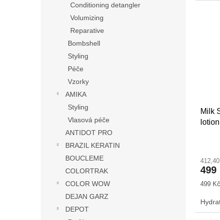
Conditioning detangler
Volumizing
Reparative
Bombshell
Styling
Péče
Vzorky
AMIKA
Styling
Milk 
Vlasová péče
lotio
ANTIDOT PRO
BRAZIL KERATIN
BOUCLEME
412,4
499
COLORTRAK
COLOR WOW
Měrná
499 Kč
cena:
DEJAN GARZ
Hydra
DEPOT