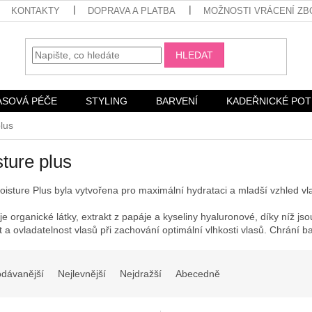
KONTAKTY
DOPRAVA A PLATBA
MOŽNOSTI VRÁCENÍ ZB
HLEDAT
ASOVÁ PÉČE
STYLING
BARVENÍ
KADEŘNICKÉ PO
lus
ture plus
oisture Plus
byla vytvořena pro maximální hydrataci a mladší vzhled vl
e organické látky, extrakt z papáje a kyseliny hyaluronové, díky níž js
 a ovladatelnost vlasů při zachování optimální vlhkosti vlasů. Chrání ba
odávanější
Nejlevnější
Nejdražší
Abecedně