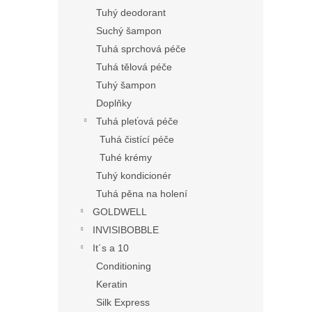
Tuhý deodorant
Suchý šampon
Tuhá sprchová péče
Tuhá tělová péče
Tuhý šampon
Doplňky
Tuhá pleťová péče
Tuhá čistící péče
Tuhé krémy
Tuhý kondicionér
Tuhá pěna na holení
GOLDWELL
INVISIBOBBLE
It´s a 10
Conditioning
Keratin
Silk Express