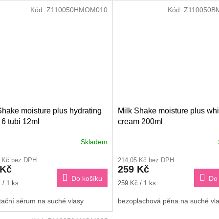
Kód:
Z110050HMOM010
Kód:
Z110050B
Shake moisture plus hydrating
Milk Shake moisture plus wh
n 6 tubi 12ml
cream 200ml
Skladem
Průměrné
hodnocení
0 Kč bez DPH
214,05 Kč bez DPH
produktu
 Kč
259 Kč
je
Do košíku
Do 
3,6
Měrná
 / 1 ks
259 Kč / 1 ks
z
cena:
5
tační sérum na suché vlasy
bezoplachová pěna na suché v
hvězdiček.