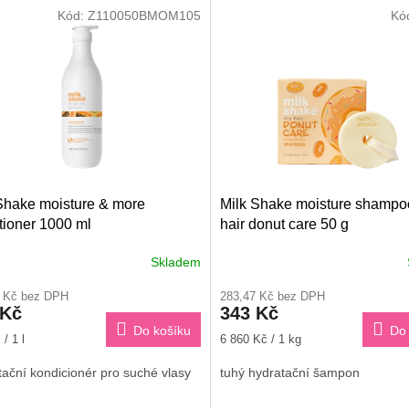
Kód:
Z110050BMOM105
Kó
Shake moisture & more
Milk Shake moisture shampo
tioner 1000 ml
hair donut care 50 g
Skladem
rné
cení
6 Kč bez DPH
283,47 Kč bez DPH
ktu
 Kč
343 Kč
Do košíku
Do 
Měrná
/ 1 l
6 860 Kč / 1 kg
cena:
tační kondicionér pro suché vlasy
tuhý hydratační šampon
ček.