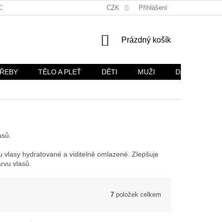
OŽÍ
OBCHODNÍ PODMÍNKY
CZK
OCHRANA OSOBNÍCH ÚDAJŮ
Přihlášení
NÁKUPNÍ
Prázdný košík
KOŠÍK
TŘEBY
TĚLO A PLEŤ
DĚTI
MUŽI
DÁRKOVÉ SA
asů.
ou vlasy hydratované a viditelně omlazené. Zlepšuje
rvu vlasů.
7
položek celkem