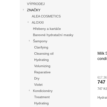
n
V
n
VÝPRODEJ
e
ý
í
ZNAČKY
l
p
p
ALEA COSMETICS
i
r
s
ALOXXI
o
p
d
Hřebeny a kartáče
r
u
Barevné hydratační masky
o
k
Šampony
d
t
Clarifying
u
ů
Milk 
Cleansing oil
k
condi
t
Hydrating
ů
Volumizing
Průmě
Reparative
hodno
617,3
produ
Dry
747
je
Violet
4,0
Měrná
747 Kč 
Kondicionéry
z
cena:
5
Treatment
Hydra
hvězdi
Hydrating