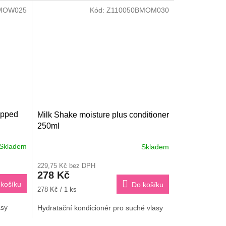
MOW025
Kód:
Z110050BMOM030
ipped
Milk Shake moisture plus conditioner
250ml
Skladem
Skladem
Průměrné
hodnocení
229,75 Kč bez DPH
produktu
278 Kč
je
košíku
Do košíku
3,6
Měrná
278 Kč / 1 ks
z
cena:
5
lasy
Hydratační kondicionér pro suché vlasy
hvězdiček.