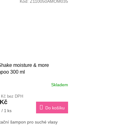
Kód:
Z110050AMOM035
Shake moisture & more
poo 300 ml
Skladem
rné
cení
1 Kč bez DPH
ktu
 Kč
Do košíku
 / 1 ks
tační šampon pro suché vlasy
ček.
O