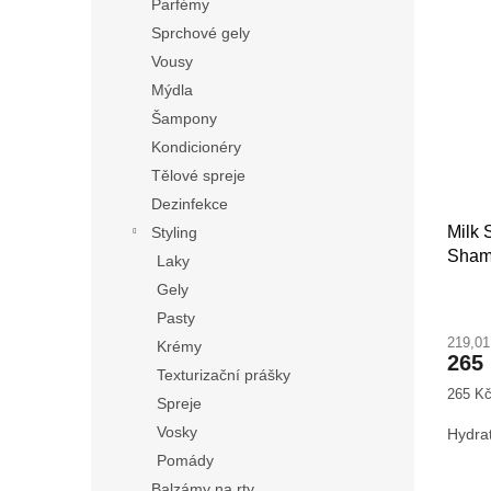
Parfémy
Sprchové gely
Vousy
Mýdla
Šampony
Kondicionéry
Tělové spreje
Dezinfekce
Milk 
Styling
Sham
Laky
Gely
Průmě
Pasty
hodno
219,0
produ
Krémy
265
je
Texturizační prášky
3,6
Měrná
265 Kč
Spreje
z
cena:
5
Vosky
Hydra
hvězdi
Pomády
Balzámy na rty