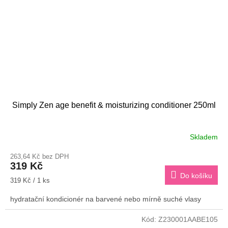
Simply Zen age benefit & moisturizing conditioner 250ml
Skladem
263,64 Kč bez DPH
319 Kč
Do košíku
Měrná
319 Kč / 1 ks
cena:
hydratační kondicionér na barvené nebo mírně suché vlasy
Kód:
Z230001AABE105