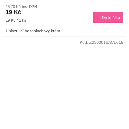
15,70 Kč bez DPH
19 Kč
Do košíku
Měrná
19 Kč / 1 ks
cena:
Uhlazující bezoplachový krém
Kód:
Z230001BACE015