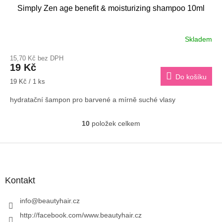
Simply Zen age benefit & moisturizing shampoo 10ml
Skladem
15,70 Kč bez DPH
19 Kč
Do košíku
Měrná
19 Kč / 1 ks
cena:
hydratační šampon pro barvené a mírně suché vlasy
10
položek celkem
O
v
l
Z
á
á
d
p
a
a
Kontakt
c
t
í
í
info
@
beautyhair.cz
p
r
http://facebook.com/www.beautyhair.cz
v