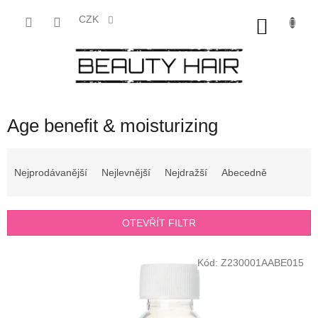
Přejít
na
CZK
NÁKU
obsah
KOŠÍK
Age benefit & moisturizing
Ř
a
Nejprodávanější
Nejlevnější
Nejdražší
Abecedně
z
e
n
OTEVŘÍT FILTR
í
p
V
r
Kód:
Z230001AABE015
ý
o
p
d
i
u