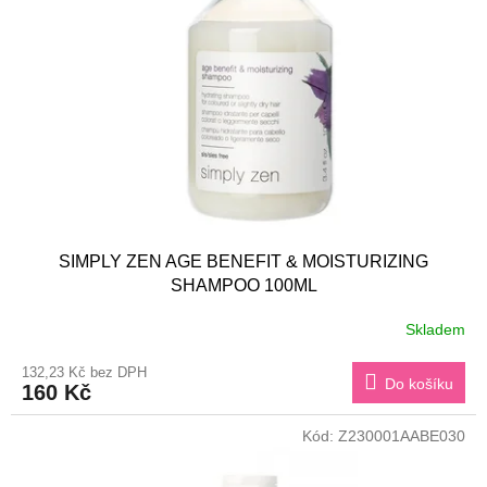
s
k
p
t
r
ů
o
d
u
k
t
ů
SIMPLY ZEN AGE BENEFIT & MOISTURIZING
SHAMPOO 100ML
Skladem
132,23 Kč bez DPH
Do košíku
160 Kč
Kód:
Z230001AABE030