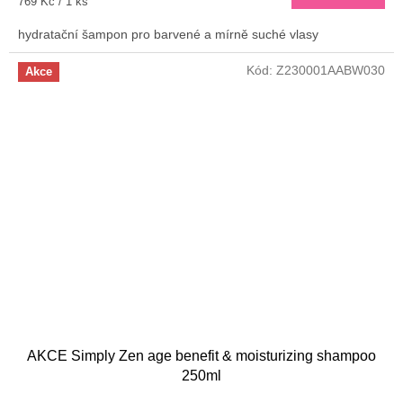
Měrná
769 Kč / 1 ks
cena:
hydratační šampon pro barvené a mírně suché vlasy
Kód:
Z230001AABW030
Akce
AKCE Simply Zen age benefit & moisturizing shampoo
250ml