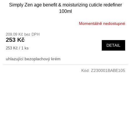
Simply Zen age benefit & moisturizing cuticle redefiner
100ml
Momentálně nedostupné
209,09 Kč bez DPH
253 Kč
DETAIL
Měrná
253 Kč / 1 ks
cena:
uhlazující bezoplachový krém
Kód:
Z230001BABE105