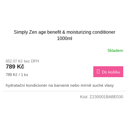
Simply Zen age benefit & moisturizing conditioner
1000ml
Skladem
652,07 Kč bez DPH
789 Kč
Do košíku
Měrná
789 Kč / 1 ks
cena:
hydratační kondicionér na barvené nebo mírně suché vlasy
Kód:
Z230001BABE030