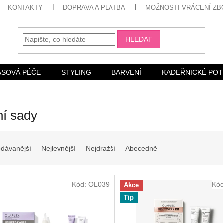
KONTAKTY
DOPRAVA A PLATBA
MOŽNOSTI VRÁCENÍ ZB
HLEDAT
ASOVÁ PÉČE
STYLING
BARVENÍ
KADEŘNICKÉ PO
í sady
odávanější
Nejlevnější
Nejdražší
Abecedně
Kód:
OL039
Kó
Akce
Tip