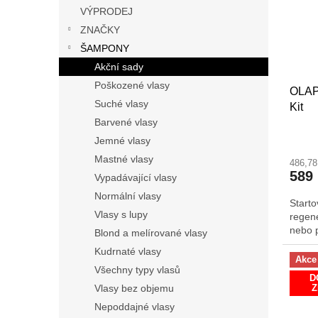
s
o
n
VÝPRODEJ
p
d
e
ZNAČKY
r
u
l
o
k
ŠAMPONY
d
t
Akční sady
u
ů
Poškozené vlasy
OLAP
k
Suché vlasy
Kit
t
Barvené vlasy
ů
Jemné vlasy
Mastné vlasy
486,7
589
Vypadávající vlasy
Normální vlasy
Start
Vlasy s lupy
regene
nebo 
Blond a melírované vlasy
Kudrnaté vlasy
Akce
Všechny typy vlasů
D
Vlasy bez objemu
Nepoddajné vlasy