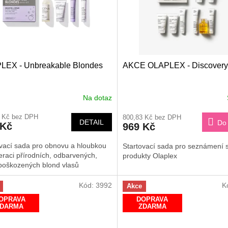
LEX - Unbreakable Blondes
AKCE OLAPLEX - Discovery 
Na dotaz
8 Kč bez DPH
800,83 Kč bez DPH
DETAIL
Do 
 Kč
969 Kč
ovací sada pro obnovu a hloubkou
Startovací sada pro seznámení 
raci přírodních, odbarvených,
produkty Olaplex
poškozených blond vlasů
Kód:
3992
K
Akce
OPRAVA
DOPRAVA
ZDARMA
ZDARMA