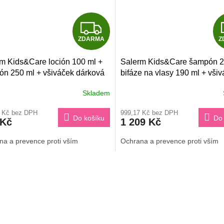
Z
ZDARMA
Z
D
m Kids&Care loción 100 ml +
Salerm Kids&Care šampón 2
A
n 250 ml + všiváček dárková
bifáze na vlasy 190 ml + vši
dárková sada
R
Skladem
M
2 Kč bez DPH
999,17 Kč bez DPH
Do košíku
Do 
 Kč
1 209 Kč
A
na a prevence proti vším
Ochrana a prevence proti vším
O
v
l
á
d
a
c