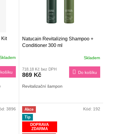
Kit
Natucain Revitalizing Shampoo +
Conditioner 300 ml
Skladem
Skladem
Průměrné
hodnocení
718,18 Kč bez DPH
produktu
košíku
Do košíku
869 Kč
je
4,2
s
Revitalizační šampon
z
5
hvězdiček.
ód:
3896
Kód:
192
Akce
Tip
DOPRAVA
ZDARMA