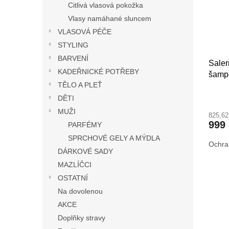
Citlivá vlasová pokožka
Vlasy namáhané sluncem
VLASOVÁ PÉČE
STYLING
BARVENÍ
Saler
KADEŘNICKÉ POTŘEBY
šampó
TĚLO A PLEŤ
sada
DĚTI
MUŽI
825,6
999
PARFÉMY
SPRCHOVÉ GELY A MÝDLA
Ochra
DÁRKOVÉ SADY
MAZLÍČCI
OSTATNÍ
Na dovolenou
AKCE
Doplňky stravy