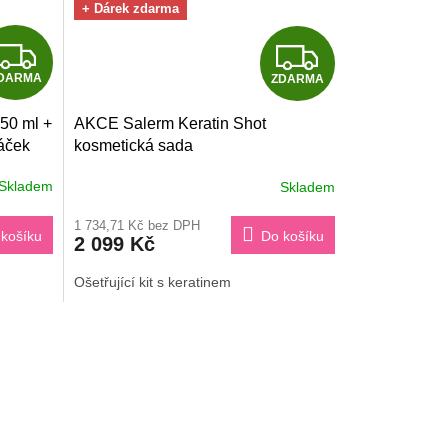
+ Dárek zdarma
Z
Z
DARMA
ZDARMA
D
D
50 ml +
AKCE Salerm Keratin Shot
A
A
váček
kosmetická sada
R
R
Skladem
Skladem
M
M
1 734,71 Kč bez DPH
košíku
Do košíku
2 099 Kč
A
A
Ošetřující kit s keratinem