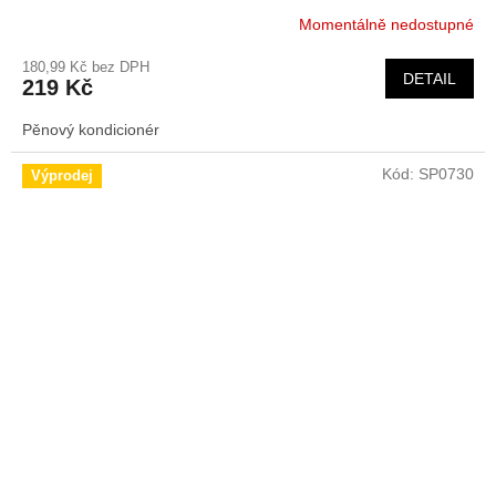
Momentálně nedostupné
180,99 Kč bez DPH
DETAIL
219 Kč
Pěnový kondicionér
Kód:
SP0730
Výprodej