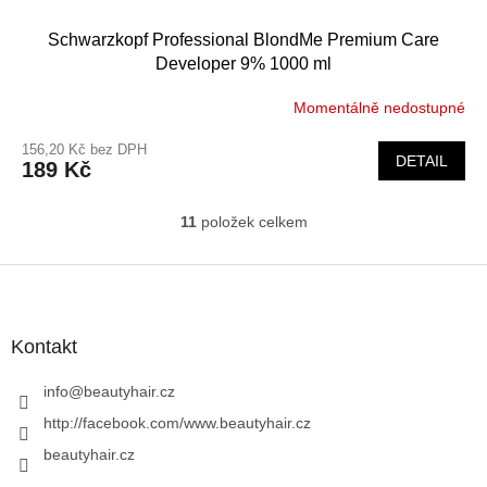
Schwarzkopf Professional BlondMe Premium Care
Developer 9% 1000 ml
Momentálně nedostupné
156,20 Kč bez DPH
DETAIL
189 Kč
11
položek celkem
O
v
l
Z
á
á
d
p
a
a
Kontakt
c
t
í
í
info
@
beautyhair.cz
p
r
http://facebook.com/www.beautyhair.cz
v
beautyhair.cz
k
y