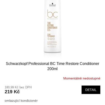
i
u
s
k
p
t
r
ů
o
d
u
k
t
ů
Schwarzkopf Professional BC Time Restore Conditioner
200ml
Momentálně nedostupné
180,99 Kč bez DPH
DETAIL
219 Kč
omlazující kondicionér