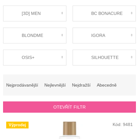
[3D] MEN
BC BONACURE
BLONDME
IGORA
OSIS+
SILHOUETTE
Ř
a
Nejprodávanější
Nejlevnější
Nejdražší
Abecedně
z
e
n
OTEVŘÍT FILTR
í
p
V
r
Kód:
9481
Výprodej
ý
o
p
d