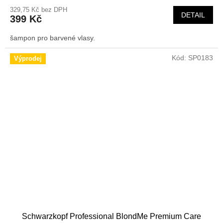
329,75 Kč bez DPH
DETAIL
399 Kč
šampon pro barvené vlasy.
Kód:
SP0183
Výprodej
Schwarzkopf Professional BlondMe Premium Care