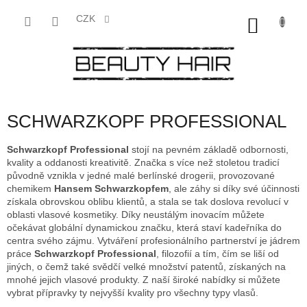
Přejít
na
CZK
NÁKU
obsah
KOŠÍK
SCHWARZKOPF PROFESSIONAL
Schwarzkopf Professional
stojí
na pevném základě odbornosti,
kvality a oddanosti kreativitě. Značka s více než stoletou tradicí
původně vz
nikla v jedné malé berlínské drogerii, provozované
chemikem
Hansem Schwarzkopfem
, ale záhy si díky své účinnosti
získala obrovskou oblibu klientů, a stala se tak doslova revolucí v
oblasti vlasové kosmetiky. Díky neustálým inovacím můžete
očekávat globální dynamickou značku, která staví kad
eřníka do
centra svého zájmu. Vytváření profesionálního partnerství je jádrem
práce
Schwarzkopf Professional
, filozofií a tím, čím se liší od
jiných, o čemž také svědčí velké množství patentů, získaných na
mnohé jejich vlasové produkty. Z naší široké nabídky si můžete
vybrat přípravky ty nejvyšší kvality pro všechny typy vlasů.