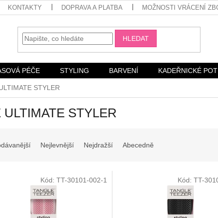
KONTAKTY
DOPRAVA A PLATBA
MOŽNOSTI VRÁCENÍ ZB
HLEDAT
ASOVÁ PÉČE
STYLING
BARVENÍ
KADEŘNICKÉ PO
ULTIMATE STYLER
 ULTIMATE STYLER
odávanější
Nejlevnější
Nejdražší
Abecedně
Kód:
TT-30101-002-1
Kód:
TT-301