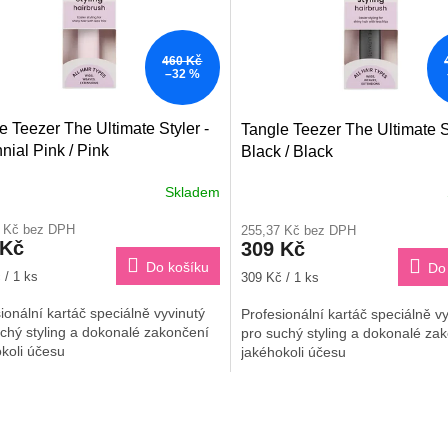
460 Kč
–32 %
e Teezer The Ultimate Styler -
Tangle Teezer The Ultimate St
nnial Pink / Pink
Black / Black
Skladem
7 Kč bez DPH
255,37 Kč bez DPH
 Kč
309 Kč
Do košíku
Do
Měrná
 / 1 ks
309 Kč / 1 ks
cena:
ionální kartáč speciálně vyvinutý
Profesionální kartáč speciálně v
chý styling a dokonalé zakončení
pro suchý styling a dokonalé za
koli účesu
jakéhokoli účesu
O
v
l