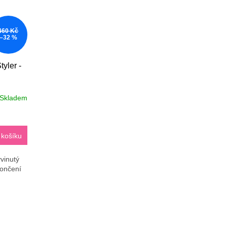
460 Kč
–32 %
yler -
Skladem
 košíku
yvinutý
končení