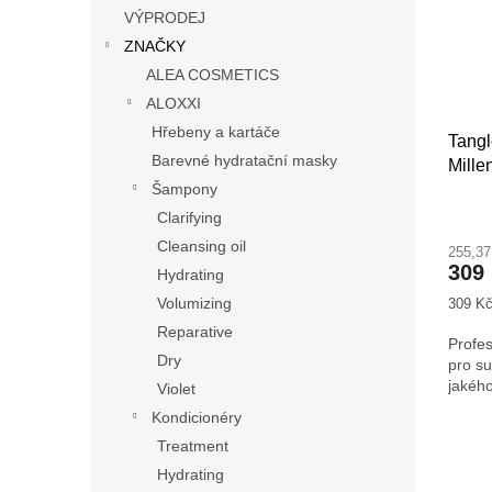
s
o
n
VÝPRODEJ
p
d
e
ZNAČKY
r
u
l
o
k
ALEA COSMETICS
d
t
ALOXXI
u
ů
Hřebeny a kartáče
Tangl
k
Barevné hydratační masky
Mille
t
Šampony
ů
Clarifying
Cleansing oil
255,3
309
Hydrating
Volumizing
Měrná
309 Kč
cena:
Reparative
Profes
Dry
pro su
jakého
Violet
Kondicionéry
Treatment
Hydrating