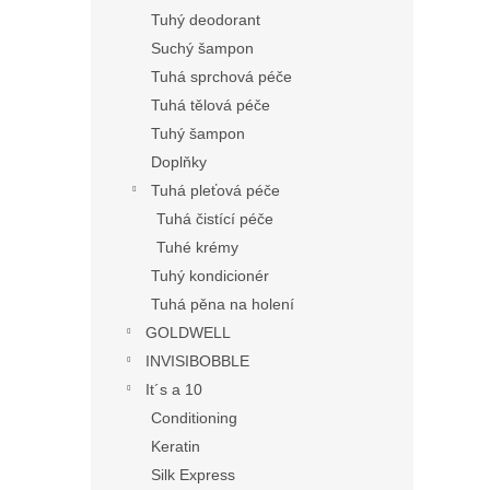
Tuhý deodorant
Suchý šampon
Tuhá sprchová péče
Tuhá tělová péče
Tuhý šampon
Doplňky
Tuhá pleťová péče
Tuhá čistící péče
Tuhé krémy
Tuhý kondicionér
Tuhá pěna na holení
GOLDWELL
INVISIBOBBLE
It´s a 10
Conditioning
Keratin
Silk Express