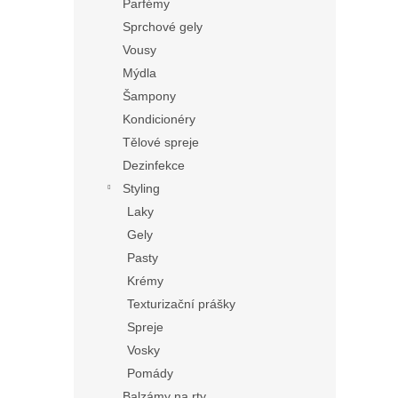
Parfémy
Sprchové gely
Vousy
Mýdla
Šampony
Kondicionéry
Tělové spreje
Dezinfekce
Styling
Laky
Gely
Pasty
Krémy
Texturizační prášky
Spreje
Vosky
Pomády
Balzámy na rty