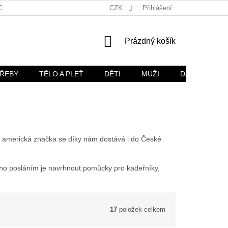
OŽÍ
OBCHODNÍ PODMÍNKY
CZK
OCHRANA OSOBNÍCH ÚDAJŮ
Přihlášení
NÁKUPNÍ
Prázdný košík
KOŠÍK
TŘEBY
TĚLO A PLEŤ
DĚTI
MUŽI
DÁRKOVÉ SA
ato americká značka se díky nám dostává i do České
Jeho posláním je navrhnout pomůcky pro kadeřníky,
17
položek celkem