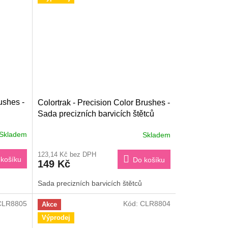
ushes -
Colortrak - Precision Color Brushes -
Sada precizních barvicích štětců
Skladem
Skladem
123,14 Kč bez DPH
košíku
Do košíku
149 Kč
Sada precizních barvicích štětců
CLR8805
Kód:
CLR8804
Akce
Výprodej