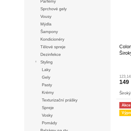
Parfémy
Sprchové gely
Vousy
Mýdla
Šampony
Kondicionéry
Color
Tělové spreje
Širok
Dezinfekce
Styling
Laky
123,1
Gely
149
Pasty
Krémy
Široký
Texturizační prášky
Akce
Spreje
Výpr
Vosky
Pomády
Balzámy na rty