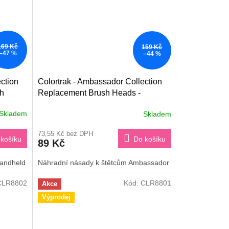
169 Kč
159 Kč
–47 %
–44 %
ction
Colortrak - Ambassador Collection
h
Replacement Brush Heads -
Náhradní násady k štětcům
Skladem
Skladem
73,55 Kč bez DPH
košíku
Do košíku
89 Kč
andheld
Náhradní násady k štětcům Ambassador
CLR8802
Kód:
CLR8801
Akce
Výprodej