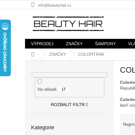
Přejít
info@beautyhair.cz
na
obsah
VÝPRODEJ
ZNAČKY
ŠAMPONY
VL
Domů
ZNAČKY
COLORTRAK
P
CO
o
s
Colortr
t
Republi
r
Na skladě
17
a
Colortr
n
ROZBALIT FILTR
kteří oč
n
í
Ř
Přeskočit
p
a
Nejpr
Kategorie
kategorie
a
z