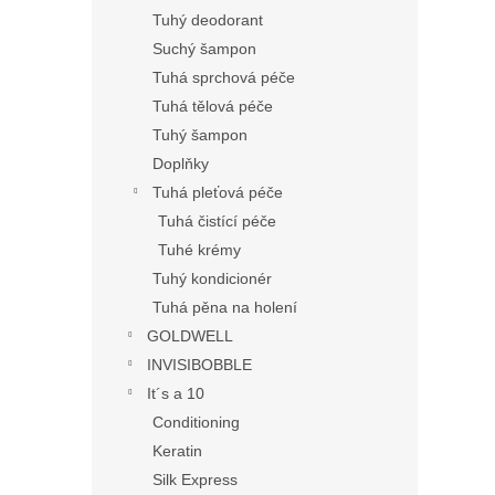
Tuhý deodorant
Suchý šampon
Tuhá sprchová péče
Tuhá tělová péče
Tuhý šampon
Doplňky
Tuhá pleťová péče
Tuhá čistící péče
Tuhé krémy
Tuhý kondicionér
Tuhá pěna na holení
GOLDWELL
INVISIBOBBLE
It´s a 10
Conditioning
Keratin
Silk Express