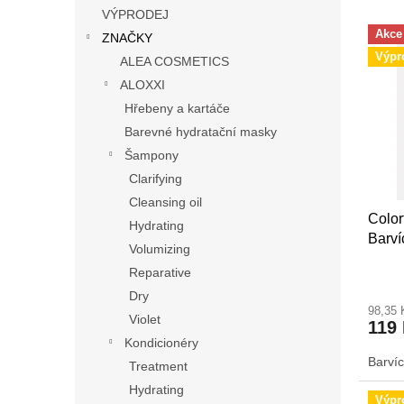
n
e
VÝPRODEJ
V
e
n
Akce
ZNAČKY
ý
l
í
Výpr
ALEA COSMETICS
p
p
i
r
ALOXXI
s
o
Hřebeny a kartáče
p
d
Barevné hydratační masky
r
u
Šampony
o
k
Clarifying
d
t
u
ů
Cleansing oil
Color
k
Hydrating
Barví
t
Volumizing
ů
Reparative
Dry
98,35
Violet
119
Kondicionéry
Barvíc
Treatment
Hydrating
Výpr