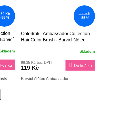
269 Kč
269 Kč
–55 %
–55 %
ction
Colortrak - Ambassador Collection
Barvicí
Hair Color Brush - Barvicí štětec
Skladem
Skladem
98,35 Kč bez DPH
košíku
Do košíku
119 Kč
held
Barvicí štětec Ambassador