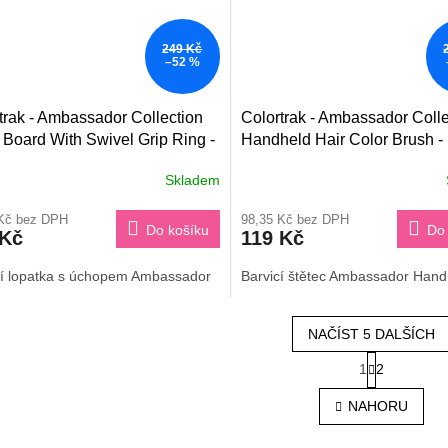
249 Kč
–52 %
trak - Ambassador Collection
Colortrak - Ambassador Colle
 Board With Swivel Grip Ring -
Handheld Hair Color Brush - 
cí lopatka s úchopem
štětec
Skladem
Průměrné
hodnocení
 Kč bez DPH
98,35 Kč bez DPH
produktu
Do košíku
Do 
 Kč
119 Kč
je
4,0
cí lopatka s úchopem Ambassador
Barvicí štětec Ambassador Hand
z
5
hvězdiček.
NAČÍST 5 DALŠÍCH
S
1
2
O
t
r
v
NAHORU
á
l
n
á
k