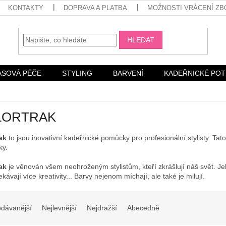
KONTAKTY
DOPRAVA A PLATBA
MOŽNOSTI VRÁCENÍ ZB
HLEDAT
ASOVÁ PÉČE
STYLING
BARVENÍ
KADEŘNICKÉ PO
LORTRAK
ak
to jsou inovativní kadeřnické pomůcky pro profesionální stylisty. T
ky.
ak
je věnován všem neohroženým stylistům, kteří zkrášlují náš svět. 
ekávají více kreativity... Barvy nejenom míchají, ale také je milují.
odávanější
Nejlevnější
Nejdražší
Abecedně