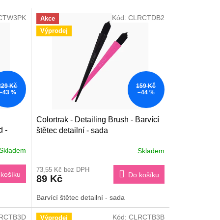
CTW3PK
Kód:
CLRCTDB2
Akce
Výprodej
229 Kč
159 Kč
–43 %
–44 %
Colortrak - Detailing Brush - Barvící
d -
štětec detailní - sada
Skladem
Skladem
73,55 Kč bez DPH
košíku
Do košíku
89 Kč
Barvící štětec detailní - sada
RCTB3D
Kód:
CLRCTB3B
Výprodej