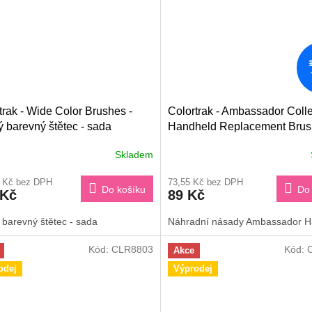
trak - Wide Color Brushes -
Colortrak - Ambassador Colle
ý barevný štětec - sada
Handheld Replacement Brus
Heads - Náhradní násady
Skladem
4 Kč bez DPH
73,55 Kč bez DPH
Do košíku
Do 
 Kč
89 Kč
 barevný štětec - sada
Náhradní násady Ambassador H
Kód:
CLR8803
Kód:
Akce
odej
Výprodej