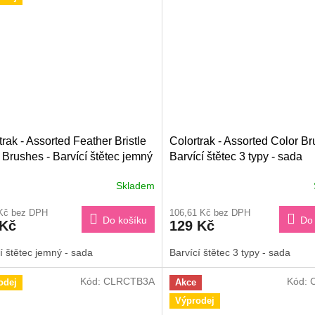
trak - Assorted Feather Bristle
Colortrak - Assorted Color Br
 Brushes - Barvící štětec jemný
Barvící štětec 3 typy - sada
a
Skladem
 Kč bez DPH
106,61 Kč bez DPH
Do košíku
Do 
 Kč
129 Kč
í štětec jemný - sada
Barvící štětec 3 typy - sada
Kód:
CLRCTB3A
Kód:
odej
Akce
Výprodej