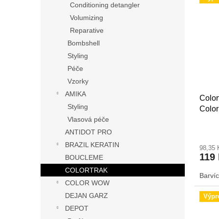
Conditioning detangler
Volumizing
Reparative
Bombshell
Styling
Péče
Vzorky
AMIKA
Color
Styling
Color
Vlasová péče
- sad
ANTIDOT PRO
BRAZIL KERATIN
98,35
119
BOUCLEME
COLORTRAK
Barvíc
COLOR WOW
DEJAN GARZ
Výpr
DEPOT