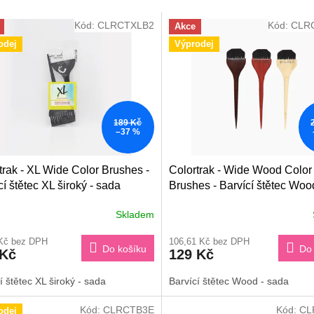
Kód:
CLRCTXLB2
Kód:
CLR
Akce
odej
Výprodej
189 Kč
–37 %
trak - XL Wide Color Brushes -
Colortrak - Wide Wood Color
cí štětec XL široký - sada
Brushes - Barvící štětec Woo
sada
Skladem
 Kč bez DPH
106,61 Kč bez DPH
Do košíku
Do 
 Kč
129 Kč
í štětec XL široký - sada
Barvící štětec Wood - sada
Kód:
CLRCTB3E
Kód:
CL
odej