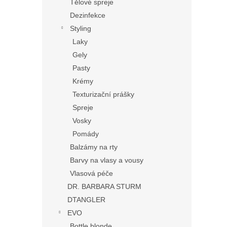
Tělové spreje
Dezinfekce
Styling
Laky
Gely
Pasty
Krémy
Texturizační prášky
Spreje
Vosky
Pomády
Balzámy na rty
Barvy na vlasy a vousy
Vlasová péče
DR. BARBARA STURM
DTANGLER
EVO
Bottle blonde