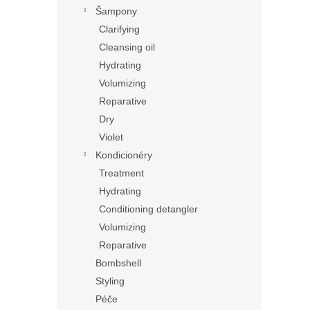
n
Šampony
e
Clarifying
l
Cleansing oil
Hydrating
Volumizing
Reparative
Dry
Violet
Kondicionéry
Treatment
Hydrating
Conditioning detangler
Volumizing
Reparative
Bombshell
Styling
Péče