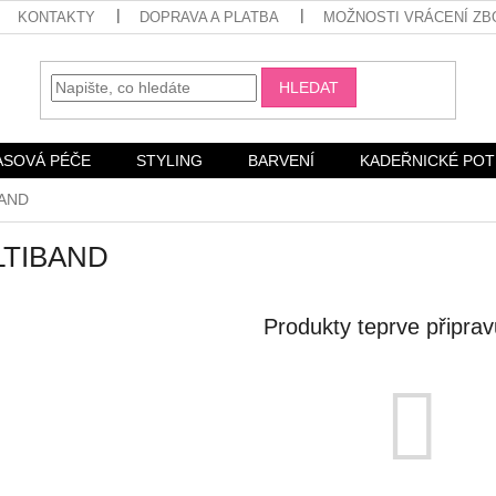
KONTAKTY
DOPRAVA A PLATBA
MOŽNOSTI VRÁCENÍ ZB
HLEDAT
ASOVÁ PÉČE
STYLING
BARVENÍ
KADEŘNICKÉ PO
AND
TIBAND
Produkty teprve připra