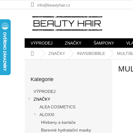
Přejít
info@beautyhair.cz
na
obsah
VÝPRODEJ
ZNAČKY
ŠAMPONY
VL
Domů
ZNAČKY
INVISIBOBBLE
MULTIB
P
MUL
o
Přeskočit
s
Kategorie
kategorie
t
r
VÝPRODEJ
a
ZNAČKY
n
ALEA COSMETICS
n
í
ALOXXI
p
Hřebeny a kartáče
a
Barevné hydratační masky