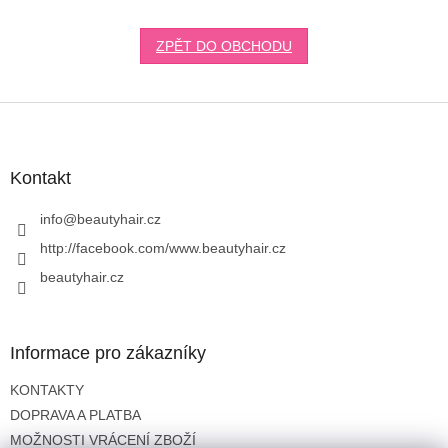
ZPĚT DO OBCHODU
Z
á
p
a
Kontakt
t
í
info
@
beautyhair.cz
http://facebook.com/www.beautyhair.cz
beautyhair.cz
Informace pro zákazníky
KONTAKTY
DOPRAVA A PLATBA
MOŽNOSTI VRÁCENÍ ZBOŽÍ