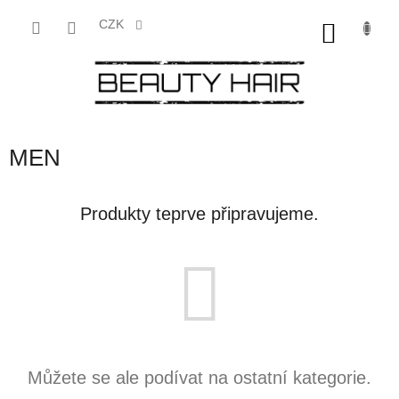
Přejít
na
CZK
NÁKU
obsah
KOŠÍK
MEN
Produkty teprve připravujeme.
Můžete se ale podívat na ostatní kategorie.