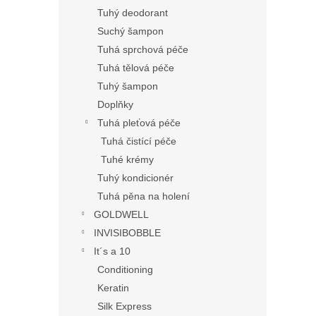
Tuhý deodorant
Suchý šampon
Tuhá sprchová péče
Tuhá tělová péče
Tuhý šampon
Doplňky
Tuhá pleťová péče
Tuhá čistící péče
Tuhé krémy
Tuhý kondicionér
Tuhá pěna na holení
GOLDWELL
INVISIBOBBLE
It´s a 10
Conditioning
Keratin
Silk Express