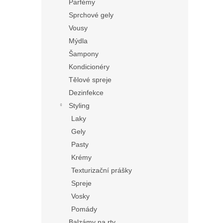
Parfémy
Sprchové gely
Vousy
Mýdla
Šampony
Kondicionéry
Tělové spreje
Dezinfekce
Styling
Laky
Gely
Pasty
Krémy
Texturizační prášky
Spreje
Vosky
Pomády
Balzámy na rty