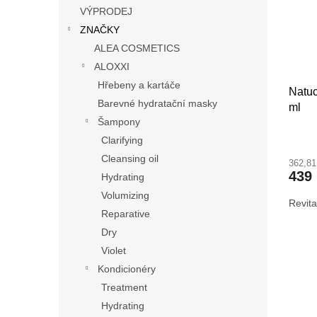
s
o
n
VÝPRODEJ
p
d
e
ZNAČKY
r
u
l
o
k
ALEA COSMETICS
d
t
ALOXXI
u
ů
Hřebeny a kartáče
Natuc
k
Barevné hydratační masky
ml
t
Šampony
ů
Průmě
Clarifying
hodno
Cleansing oil
362,8
produ
439
Hydrating
je
3,4
Volumizing
Revit
z
Reparative
5
Dry
hvězdi
Violet
Kondicionéry
Treatment
Hydrating