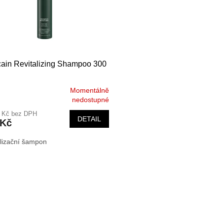
ain Revitalizing Shampoo 300
Momentálně
rné
nedostupné
cení
1 Kč bez DPH
ktu
DETAIL
 Kč
alizační šampon
ček.
O
v
l
á
d
a
c