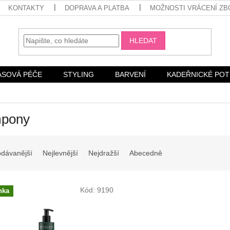
KONTAKTY
DOPRAVA A PLATBA
MOŽNOSTI VRÁCENÍ ZB
HLEDAT
ASOVÁ PÉČE
STYLING
BARVENÍ
KADEŘNICKÉ PO
pony
odávanější
Nejlevnější
Nejdražší
Abecedně
Kód:
9190
nka