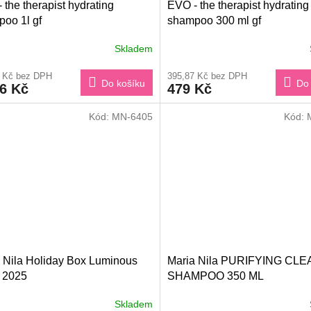
 the therapist hydrating
EVO - the therapist hydrating
oo 1l gf
shampoo 300 ml gf
Skladem
9 Kč bez DPH
395,87 Kč bez DPH
Do košíku
Do 
96 Kč
479 Kč
Kód:
MN-6405
Kód:
 Nila Holiday Box Luminous
Maria Nila PURIFYING CL
 2025
SHAMPOO 350 ML
Skladem