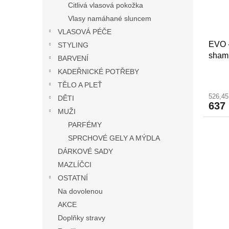
Citlivá vlasová pokožka
Vlasy namáhané sluncem
VLASOVÁ PÉČE
EVO 
STYLING
sham
BARVENÍ
KADEŘNICKÉ POTŘEBY
TĚLO A PLEŤ
526,4
DĚTI
637
MUŽI
PARFÉMY
SPRCHOVÉ GELY A MÝDLA
DÁRKOVÉ SADY
MAZLÍČCI
OSTATNÍ
Na dovolenou
AKCE
Doplňky stravy