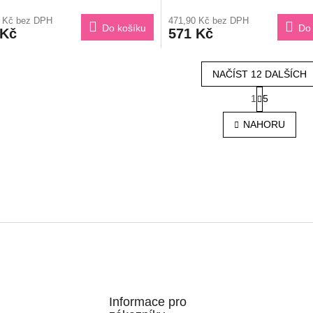
2 Kč bez DPH
471,90 Kč bez DPH
Do košíku
Do 
 Kč
571 Kč
NAČÍST 12 DALŠÍCH
S
1
5
O
t
r
v
NAHORU
á
l
n
á
k
d
o
a
v
c
á
í
n
p
í
r
v
k
y
v
ý
Informace pro
p