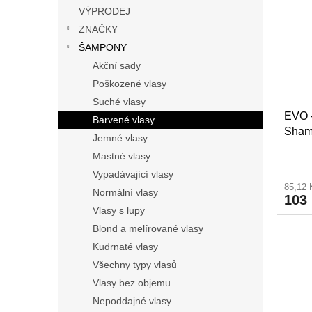
n
i
r
VÝPRODEJ
e
s
o
ZNAČKY
l
p
d
ŠAMPONY
r
u
Akční sady
o
k
Poškozené vlasy
d
t
Suché vlasy
u
ů
EVO -
k
Barvené vlasy
Sham
t
Jemné vlasy
ů
Mastné vlasy
Vypadávající vlasy
85,12
Normální vlasy
103
Vlasy s lupy
Blond a melírované vlasy
Kudrnaté vlasy
Všechny typy vlasů
Vlasy bez objemu
Nepoddajné vlasy