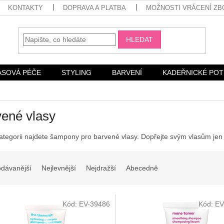
KONTAKTY
DOPRAVA A PLATBA
MOŽNOSTI VRÁCENÍ ZB
HLEDAT
ASOVÁ PÉČE
STYLING
BARVENÍ
KADEŘNICKÉ PO
ené vlasy
kategorii najdete šampony pro barvené vlasy. Dopřejte svým vlasům jen t
odávanější
Nejlevnější
Nejdražší
Abecedně
Kód:
EV-39486
Kód:
EV