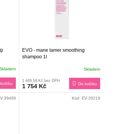
ng
EVO - mane tamer smoothing
shampoo 1l
Skladem
Skladem
1 449,59 Kč bez DPH
košíku
Do košíku
1 754 Kč
V-39499
Kód:
EV-39219