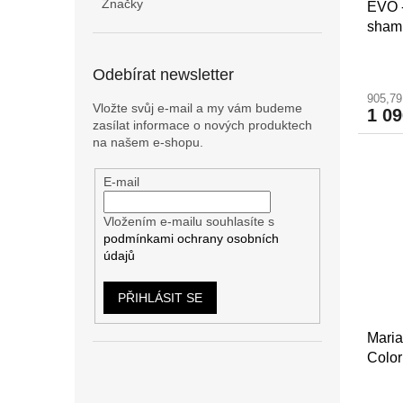
Značky
EVO -
shamp
Odebírat newsletter
905,7
Vložte svůj e-mail a my vám budeme
1 0
zasílat informace o nových produktech
na našem e-shopu.
E-mail
Vložením e-mailu souhlasíte s
podmínkami ochrany osobních
údajů
PŘIHLÁSIT SE
Maria
Color