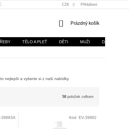
OŽÍ
OBCHODNÍ PODMÍNKY
CZK
OCHRANA OSOBNÍCH ÚDAJŮ
Přihlášení
NÁKUPNÍ
Prázdný košík
KOŠÍK
TŘEBY
TĚLO A PLEŤ
DĚTI
MUŽI
DÁRKOVÉ SA
o nejlepší a vyberte si z naší nabídky.
58
položek celkem
-39883A
Kód:
EV-39882