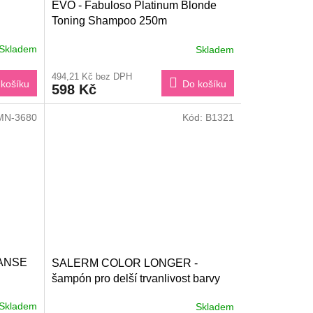
EVO - Fabuloso Platinum Blonde
Toning Shampoo 250m
Skladem
Skladem
494,21 Kč bez DPH
košíku
Do košíku
598 Kč
MN-3680
Kód:
B1321
EANSE
SALERM COLOR LONGER -
šampón pro delší trvanlivost barvy
1200 ml
Skladem
Skladem