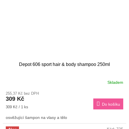
Depot 606 sport hair & body shampoo 250ml
Skladem
255,37 Kč bez DPH
309 Kč
Do košíku
Měrná
309 Kč / 1 ks
cena:
osvěžující šampon na vlasy a tělo
Kód:
725