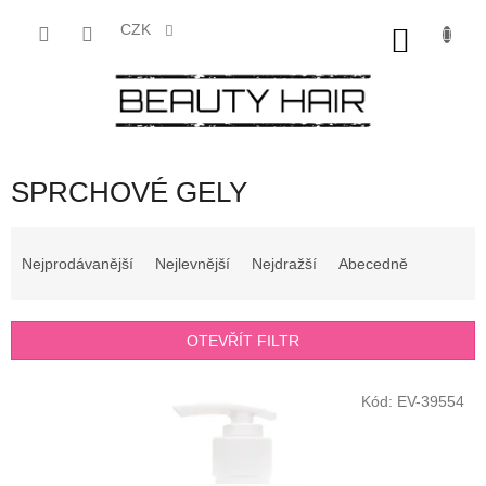
Přejít
na
CZK
NÁKU
obsah
KOŠÍK
SPRCHOVÉ GELY
Ř
a
Nejprodávanější
Nejlevnější
Nejdražší
Abecedně
z
e
n
OTEVŘÍT FILTR
í
p
V
r
Kód:
EV-39554
ý
o
p
d
i
u