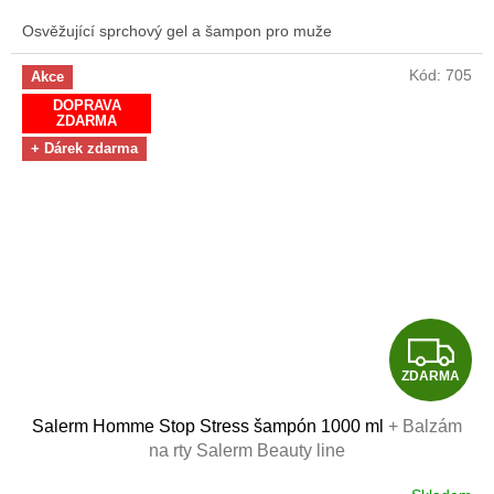
Osvěžující sprchový gel a šampon pro muže
Kód:
705
Akce
DOPRAVA
ZDARMA
+ Dárek zdarma
Z
ZDARMA
D
Salerm Homme Stop Stress šampón 1000 ml
+ Balzám
A
na rty Salerm Beauty line
R