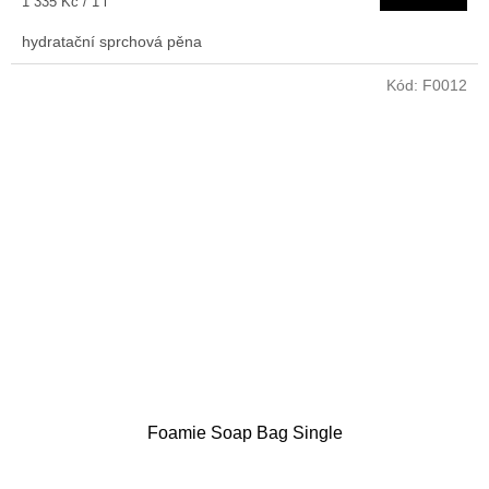
Měrná
1 335 Kč / 1 l
z
cena:
5
hydratační sprchová pěna
hvězdiček.
Kód:
F0012
Foamie Soap Bag Single