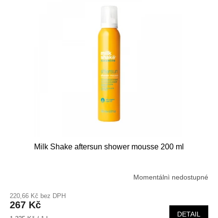
Milk Shake aftersun shower mousse 200 ml
Momentálnì nedostupné
Průměrné
hodnocení
220,66 Kč bez DPH
produktu
267 Kč
je
DETAIL
5,0