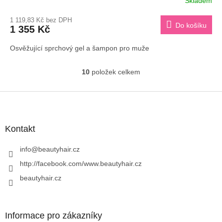
Skladem
M
1 119,83 Kč bez DPH
Do košíku
1 355 Kč
A
Osvěžující sprchový gel a šampon pro muže
10
položek celkem
O
v
l
Z
á
á
d
p
a
a
Kontakt
c
t
í
í
info
@
beautyhair.cz
p
r
http://facebook.com/www.beautyhair.cz
v
beautyhair.cz
k
y
v
ý
Informace pro zákazníky
p