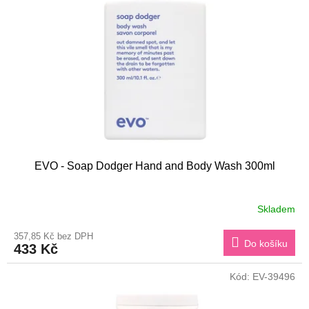
s
k
p
t
r
ů
o
d
u
k
t
ů
EVO - Soap Dodger Hand and Body Wash 300ml
Skladem
357,85 Kč bez DPH
Do košíku
433 Kč
Kód:
EV-39496