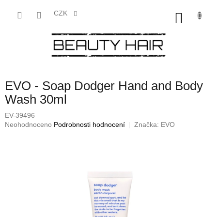
Přejít
na
CZK
NÁKU
obsah
KOŠÍK
EVO - Soap Dodger Hand and Body
Wash 30ml
EV-39496
Průměrné
Neohodnoceno
Podrobnosti hodnocení
Značka:
EVO
hodnocení
produktu
je
0,0
z
5
hvězdiček.