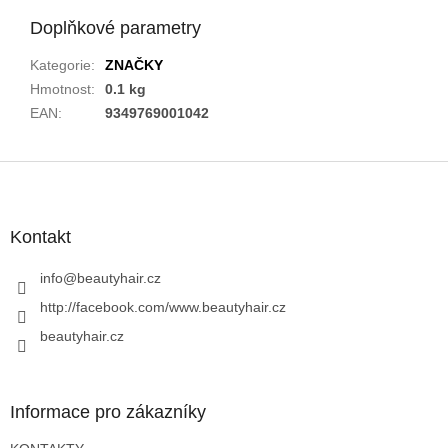
Doplňkové parametry
Kategorie
:
ZNAČKY
Hmotnost
:
0.1 kg
EAN
:
9349769001042
Z
á
p
a
Kontakt
t
í
info
@
beautyhair.cz
http://facebook.com/www.beautyhair.cz
beautyhair.cz
Informace pro zákazníky