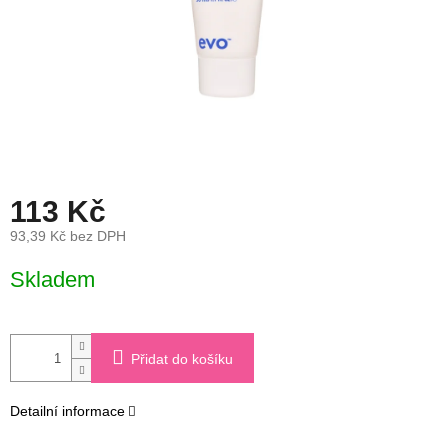
113 Kč
93,39 Kč bez DPH
Měrná
Skladem
cena:
Přidat do košíku
Detailní informace