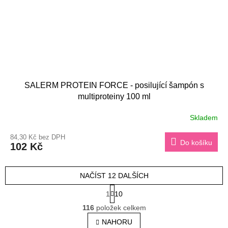
SALERM PROTEIN FORCE - posilující šampón s
multiproteiny 100 ml
Skladem
84,30 Kč bez DPH
Do košíku
102 Kč
NAČÍST 12 DALŠÍCH
S
1
10
t
O
r
116
položek celkem
v
á
l
NAHORU
n