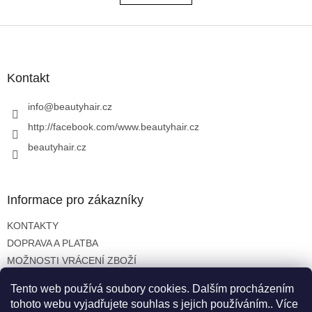
á
k
o
d
v
Z
a
á
c
á
n
í
p
í
p
a
Kontakt
r
t
v
í
info
@
beautyhair.cz
k
y
http://facebook.com/www.beautyhair.cz
v
beautyhair.cz
ý
p
i
s
Informace pro zákazníky
u
KONTAKTY
DOPRAVA A PLATBA
MOŽNOSTI VRÁCENÍ ZBOŽÍ
OBCHODNÍ PODMÍNKY
Tento web používá soubory cookies. Dalším procházením
OCHRANA OSOBNÍCH ÚDAJŮ
tohoto webu vyjadřujete souhlas s jejich používáním.. Více