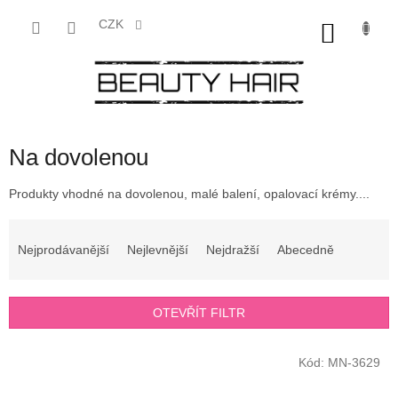
Přejít
na
CZK
NÁKU
obsah
KOŠÍK
Na dovolenou
Produkty vhodné na dovolenou, malé balení, opalovací krémy....
Ř
a
Nejprodávanější
Nejlevnější
Nejdražší
Abecedně
z
e
n
OTEVŘÍT FILTR
í
p
V
r
Kód:
MN-3629
ý
o
p