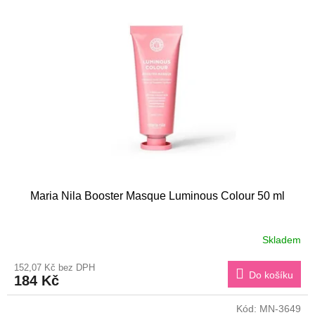
d
i
u
s
k
p
t
r
ů
o
d
u
k
t
ů
Maria Nila Booster Masque Luminous Colour 50 ml
Skladem
152,07 Kč bez DPH
Do košíku
184 Kč
Kód:
MN-3649