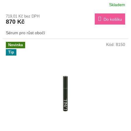
Skladem
Průměrné
hodnocení
719,01 Kč bez DPH
produktu
Do košíku
870 Kč
je
3,6
Sérum pro růst obočí
z
5
hvězdiček.
Kód:
8150
Novinka
Tip