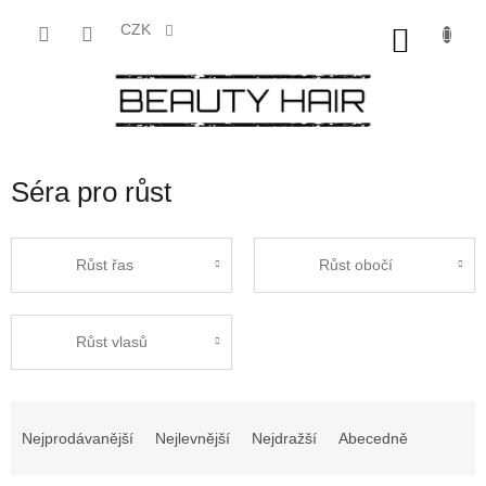
Přejít
na
CZK
NÁKU
obsah
KOŠÍK
Séra pro růst
Růst řas
Růst obočí
Růst vlasů
Ř
a
Nejprodávanější
Nejlevnější
Nejdražší
Abecedně
z
e