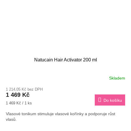
Natucain Hair Activator 200 ml
Skladem
Průměrné
hodnocení
1 214,05 Kč bez DPH
produktu
1 469 Kč
je
Do košíku
3,5
Měrná
1 469 Kč / 1 ks
z
cena:
5
Vlasové tonikum stimuluje vlasové kořínky a podporuje růst
hvězdiček.
vlasů.