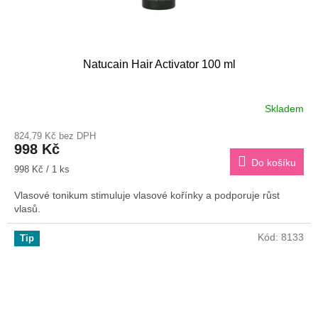
Natucain Hair Activator 100 ml
Skladem
Průměrné
hodnocení
824,79 Kč bez DPH
produktu
998 Kč
je
Do košíku
3,3
Měrná
998 Kč / 1 ks
z
cena:
5
Vlasové tonikum stimuluje vlasové kořínky a podporuje růst
hvězdiček.
vlasů.
Kód:
8133
Tip