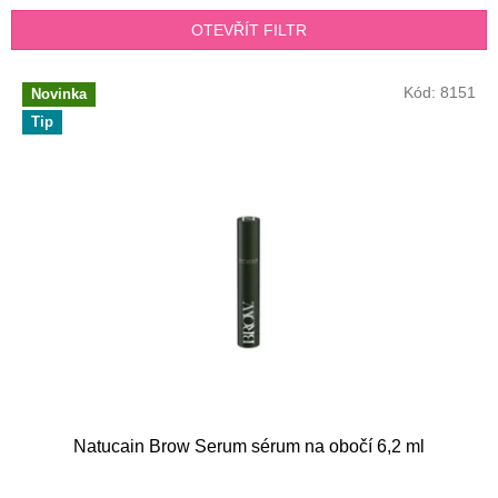
n
OTEVŘÍT FILTR
í
p
V
r
Kód:
8151
Novinka
ý
o
Tip
p
d
i
u
s
k
p
t
r
ů
o
d
u
k
t
ů
Natucain Brow Serum sérum na obočí 6,2 ml