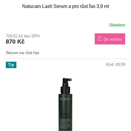
Natucain Lash Serum a pro růst řas 3,9 ml
Skladem
Průměrné
hodnocení
719,01 Kč bez DPH
produktu
Do košíku
870 Kč
je
3,9
Sérum na růst řas
z
5
hvězdiček.
Kód:
8139
Tip