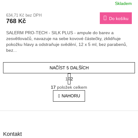
Skladem
634,71 Kč bez DPH
Do košíku
768 Kč
SALERM PRO-TECH - SILK PLUS - ampule do barev a
zesvětlovačů, navazuje na sebe kovové částečky, zklidňuje
pokožku hlavy a odstraňuje svědění, 12 x 5 ml, bez parabenů,
bez...
NAČÍST 5 DALŠÍCH
S
1
2
t
O
r
17
položek celkem
v
á
l
NAHORU
n
á
k
o
d
v
Z
a
á
c
á
n
í
p
í
p
a
Kontakt
r