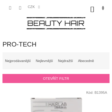
Přejít
na
CZK
NÁKU
obsah
KOŠÍK
PRO-TECH
Ř
a
Nejprodávanější
Nejlevnější
Nejdražší
Abecedně
z
e
n
OTEVŘÍT FILTR
í
p
V
r
Kód:
B1395A
ý
o
p
d
i
u