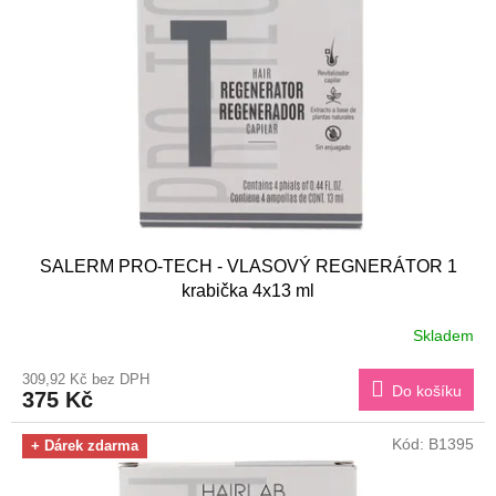
s
k
p
t
r
ů
o
d
u
k
t
ů
SALERM PRO-TECH - VLASOVÝ REGNERÁTOR 1
krabička 4x13 ml
Skladem
309,92 Kč bez DPH
Do košíku
375 Kč
Kód:
B1395
+ Dárek zdarma