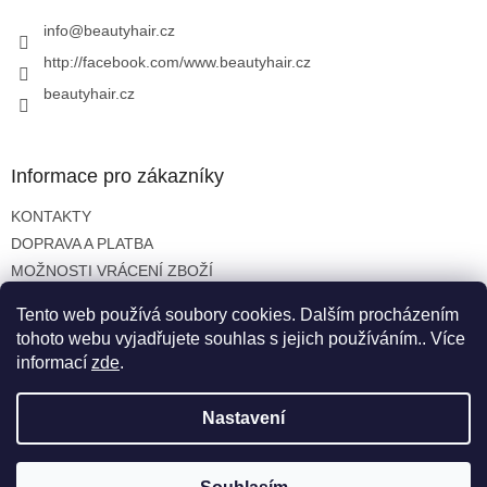
t
v
í
info
@
beautyhair.cz
k
y
http://facebook.com/www.beautyhair.cz
v
beautyhair.cz
ý
p
i
s
Informace pro zákazníky
u
KONTAKTY
DOPRAVA A PLATBA
MOŽNOSTI VRÁCENÍ ZBOŽÍ
OBCHODNÍ PODMÍNKY
Tento web používá soubory cookies. Dalším procházením
OCHRANA OSOBNÍCH ÚDAJŮ
tohoto webu vyjadřujete souhlas s jejich používáním.. Více
informací
zde
.
Nastavení
Vytvořil Shoptet