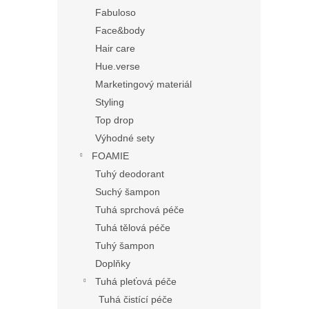
Fabuloso
Face&body
Hair care
Hue.verse
Marketingový materiál
Styling
Top drop
Výhodné sety
FOAMIE
Tuhý deodorant
Suchý šampon
Tuhá sprchová péče
Tuhá tělová péče
Tuhý šampon
Doplňky
Tuhá pleťová péče
Tuhá čistící péče