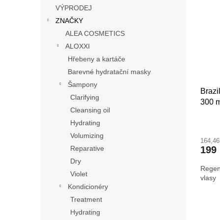
n
p
p
VÝPRODEJ
e
i
r
ZNAČKY
l
s
o
ALEA COSMETICS
p
d
ALOXXI
r
u
Hřebeny a kartáče
o
k
d
t
Barevné hydratační masky
u
ů
Šampony
Brazi
k
Clarifying
300 m
t
Cleansing oil
ů
Hydrating
Volumizing
164,4
Reparative
199
Dry
Regene
Violet
vlasy
Kondicionéry
Treatment
Hydrating