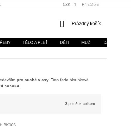
OŽÍ
OBCHODNÍ PODMÍNKY
CZK
OCHRANA OSOBNÍCH ÚDAJŮ
Přihlášení
NÁKUPNÍ
Prázdný košík
KOŠÍK
TŘEBY
TĚLO A PLEŤ
DĚTI
MUŽI
DÁRKOVÉ SA
ředevším
pro suché vlasy
. Tato řada hloubkově
ni kokosu
.
2
položek celkem
d:
BK006