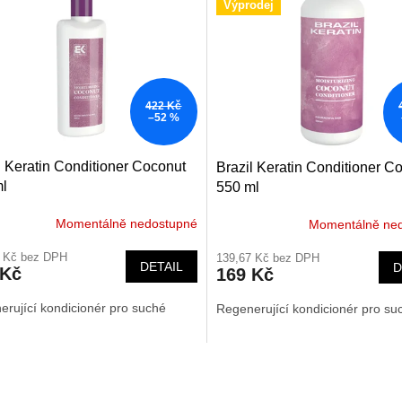
Výprodej
422 Kč
–52 %
l Keratin Conditioner Coconut
Brazil Keratin Conditioner C
l
550 ml
Momentálně nedostupné
Momentálně ne
6 Kč bez DPH
139,67 Kč bez DPH
DETAIL
D
 Kč
169 Kč
rující kondicionér pro suché
Regenerující kondicionér pro su
O
v
l