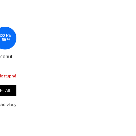
422 Kč
–59 %
oconut
dostupné
ETAIL
ché vlasy