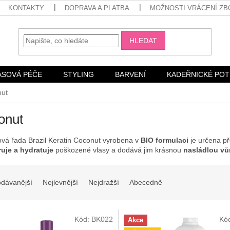
KONTAKTY
DOPRAVA A PLATBA
MOŽNOSTI VRÁCENÍ ZB
HLEDAT
ASOVÁ PÉČE
STYLING
BARVENÍ
KADEŘNICKÉ PO
ut
onut
ová řada Brazil Keratin Coconut vyrobena v
BIO formulaci
je určena p
uje a hydratuje
poškozené vlasy a dodává jim krásnou
nasládlou vů
odávanější
Nejlevnější
Nejdražší
Abecedně
Kód:
BK022
Kó
Akce