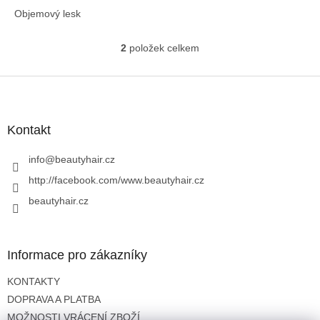
Objemový lesk
2
položek celkem
O
v
l
Z
á
á
d
p
a
a
Kontakt
c
t
í
í
info
@
beautyhair.cz
p
r
http://facebook.com/www.beautyhair.cz
v
beautyhair.cz
k
y
v
ý
Informace pro zákazníky
p
i
KONTAKTY
s
u
DOPRAVA A PLATBA
MOŽNOSTI VRÁCENÍ ZBOŽÍ