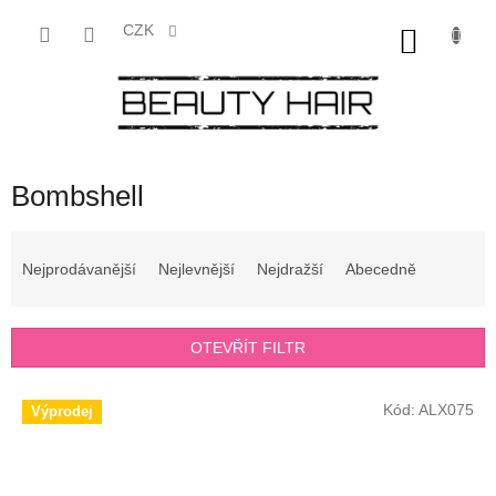
Přejít
na
CZK
NÁKU
obsah
KOŠÍK
Bombshell
Ř
a
Nejprodávanější
Nejlevnější
Nejdražší
Abecedně
z
e
n
OTEVŘÍT FILTR
í
p
V
r
Kód:
ALX075
Výprodej
ý
o
p
d
i
u