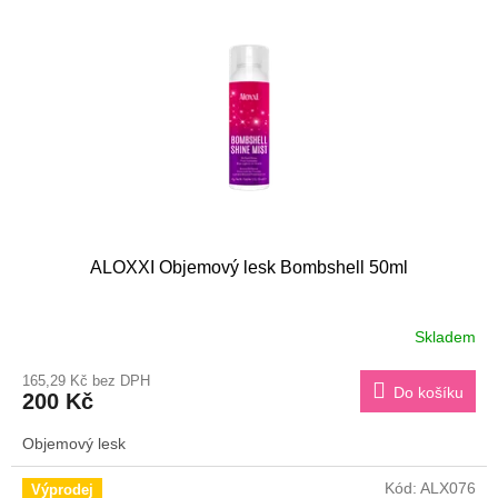
s
k
p
t
r
ů
o
d
u
k
t
ů
ALOXXI Objemový lesk Bombshell 50ml
Skladem
165,29 Kč bez DPH
Do košíku
200 Kč
Objemový lesk
Kód:
ALX076
Výprodej