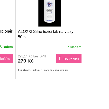
icionér
ALOXXI Silně tužící lak na vlasy
50ml
Skladem
Skladem
223,14 Kč bez DPH
košíku
Do košíku
270 Kč
í
Cestovní silně tužící lak na vlasy