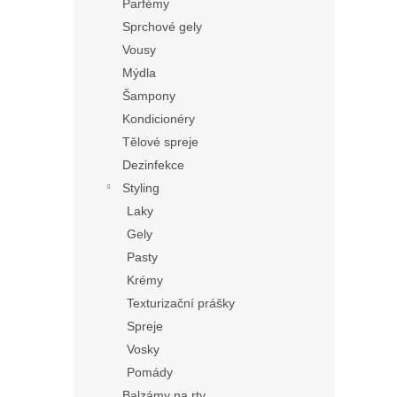
Parfémy
Sprchové gely
Vousy
Mýdla
Šampony
Kondicionéry
Tělové spreje
Dezinfekce
Styling
Laky
Gely
Pasty
Krémy
Texturizační prášky
Spreje
Vosky
Pomády
Balzámy na rty