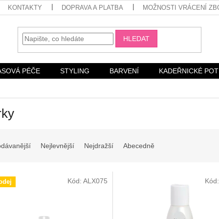
KONTAKTY
DOPRAVA A PLATBA
MOŽNOSTI VRÁCENÍ ZB
HLEDAT
ASOVÁ PÉČE
STYLING
BARVENÍ
KADEŘNICKÉ PO
rky
odávanější
Nejlevnější
Nejdražší
Abecedně
Kód:
ALX075
Kód
odej