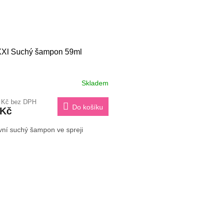
XI Suchý šampon 59ml
Skladem
1 Kč bez DPH
Do košíku
 Kč
vní suchý šampon ve spreji
O
v
l
á
d
a
c
í