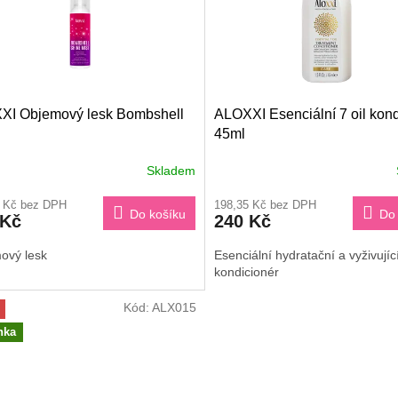
XI Objemový lesk Bombshell
ALOXXI Esenciální 7 oil kond
45ml
Skladem
9 Kč bez DPH
198,35 Kč bez DPH
Do košíku
Do 
 Kč
240 Kč
ový lesk
Esenciální hydratační a vyživujíc
kondicionér
Kód:
ALX015
nka