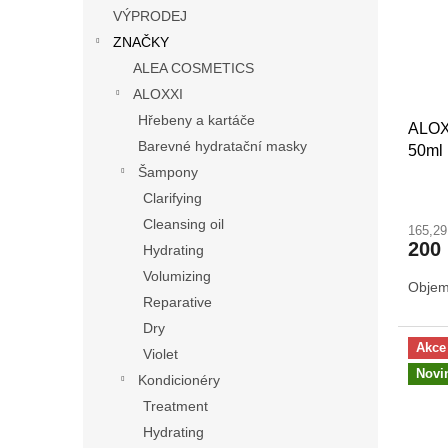
s
o
n
VÝPRODEJ
p
d
e
ZNAČKY
r
u
l
o
k
ALEA COSMETICS
d
t
ALOXXI
u
ů
Hřebeny a kartáče
ALOX
k
Barevné hydratační masky
50ml
t
Šampony
ů
Clarifying
Cleansing oil
165,2
200
Hydrating
Volumizing
Objem
Reparative
Dry
Akce
Violet
Novi
Kondicionéry
Treatment
Hydrating