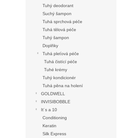
Tuhý deodorant
Suchý šampon
Tuhá sprchová péče
Tuhá tělová péče
Tuhý šampon
Doplňky
Tuhá pleťová péče
Tuhá čistící péče
Tuhé krémy
Tuhý kondicionér
Tuhá pěna na holení
GOLDWELL
INVISIBOBBLE
It´s a 10
Conditioning
Keratin
Silk Express