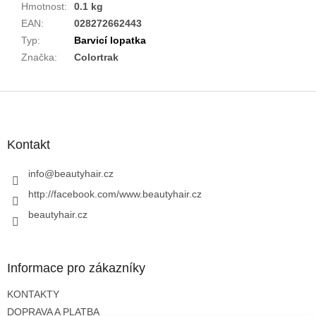
Hmotnost
:
0.1 kg
EAN
:
028272662443
Typ
:
Barvicí lopatka
Značka
:
Colortrak
Z
á
p
a
Kontakt
t
í
info
@
beautyhair.cz
http://facebook.com/www.beautyhair.cz
beautyhair.cz
Informace pro zákazníky
KONTAKTY
DOPRAVA A PLATBA