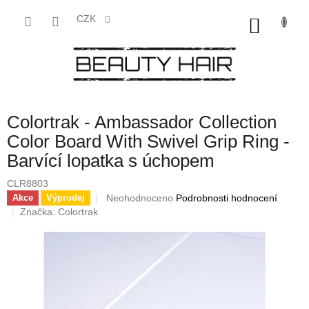
Přejít
na
CZK
NÁKU
obsah
KOŠÍK
Colortrak - Ambassador Collection
Color Board With Swivel Grip Ring -
Barvící lopatka s úchopem
CLR8803
Průměrné
Neohodnoceno
Podrobnosti hodnocení
Akce
Výprodej
hodnocení
Značka:
Colortrak
produktu
je
0,0
z
5
hvězdiček.