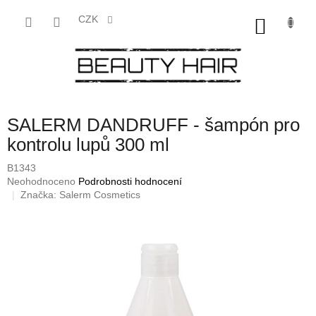
Přejít
na
CZK
NÁKU
obsah
KOŠÍK
SALERM DANDRUFF - šampón pro
kontrolu lupů 300 ml
B1343
Průměrné
Neohodnoceno
Podrobnosti hodnocení
hodnocení
Značka:
Salerm Cosmetics
produktu
je
0,0
z
5
hvězdiček.