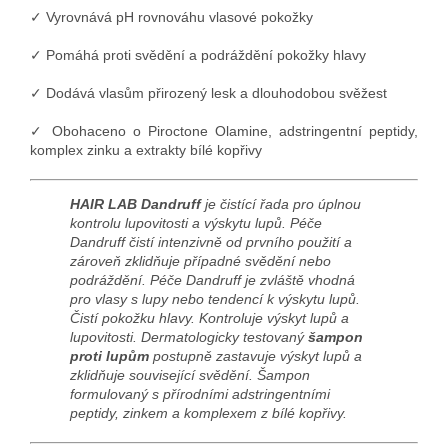
✓ Vyrovnává pH rovnováhu vlasové pokožky
✓ Pomáhá proti svědění a podráždění pokožky hlavy
✓ Dodává vlasům přirozený lesk a dlouhodobou svěžest
✓ Obohaceno o Piroctone Olamine, adstringentní peptidy,
komplex zinku a extrakty bílé kopřivy
HAIR LAB Dandruff
je čistící řada pro úplnou
kontrolu lupovitosti a výskytu lupů. Péče
Dandruff čistí intenzivně od prvního použití a
zároveň zklidňuje případné svědění nebo
podráždění. Péče Dandruff je zvláště vhodná
pro vlasy s lupy nebo tendencí k výskytu lupů.
Čistí pokožku hlavy. Kontroluje výskyt lupů a
lupovitosti. Dermatologicky testovaný
šampon
proti lupům
postupně zastavuje výskyt lupů a
zklidňuje související svědění. Šampon
formulovaný s přírodními adstringentními
peptidy, zinkem a komplexem z bílé kopřivy.