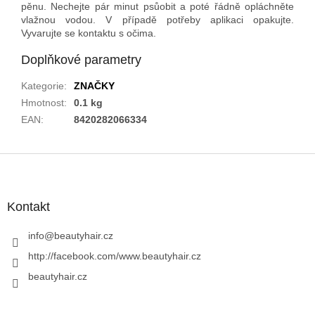
pěnu. Nechejte pár minut psůobit a poté řádně opláchněte
vlažnou vodou. V případě potřeby aplikaci opakujte.
Vyvarujte se kontaktu s očima.
Doplňkové parametry
Kategorie
:
ZNAČKY
Hmotnost
:
0.1 kg
EAN
:
8420282066334
Z
á
p
a
Kontakt
t
í
info
@
beautyhair.cz
http://facebook.com/www.beautyhair.cz
beautyhair.cz