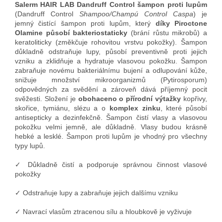
Salerm HAIR LAB Dandruff Control šampon proti lupům
(Dandruff Control
Shampoo/Champú Control Caspa
) je
jemný čistící šampon proti lupům, který
díky Piroctone
Olamine působí bakteriostaticky
(brání růstu mikrobů) a
keratoliticky (změkčuje rohovitou vrstvu pokožky). Šampon
důkladně odstraňuje lupy, působí preventivně proti jejich
vzniku a zklidňuje a hydratuje vlasovou pokožku. Šampon
zabraňuje novému bakteriálnímu bujení a odlupování kůže,
snižuje množství mikroorganizmů (Pytirosporum)
odpovědných za svědění a zároveň dává příjemný pocit
svěžesti. Složení je
obohaceno o přírodní výtažky
kopřivy,
skořice, tymiánu, slézu a o
komplex zinku
, které působí
antisepticky a dezinfekčně. Šampon čistí vlasy a vlasovou
pokožku velmi jemně, ale důkladně. Vlasy budou krásně
hebké a lesklé. Šampon proti lupům je vhodný pro všechny
typy lupů.
✓ Důkladně čistí a podporuje správnou činnost vlasové
pokožky
✓ Odstraňuje lupy a zabraňuje jejich dalšímu vzniku
✓ Navrací vlasům ztracenou sílu a hloubkově je vyživuje