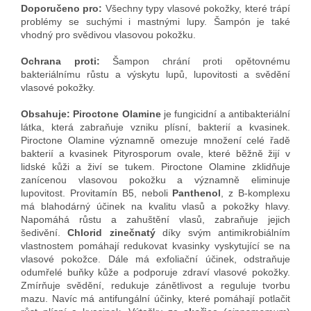
Doporučeno pro:
Všechny typy vlasové pokožky, které trápí
problémy se suchými i mastnými lupy. Šampón je také
vhodný pro svědivou vlasovou pokožku.
Ochrana proti:
Šampon chrání proti opětovnému
bakteriálnímu růstu a výskytu lupů, lupovitosti a svědění
vlasové pokožky.
Obsahuje: Piroctone Olamine
je fungicidní a antibakteriální
látka, která zabraňuje vzniku plísní, bakterií a kvasinek.
Piroctone Olamine významně omezuje množení celé řadě
bakterií a kvasinek Pityrosporum ovale, které běžně žijí v
lidské kůži a živí se tukem. Piroctone Olamine zklidňuje
zanícenou vlasovou pokožku a významně eliminuje
lupovitost. Provitamín B5, neboli
Panthenol
, z B-komplexu
má blahodárný účinek na kvalitu vlasů a pokožky hlavy.
Napomáhá růstu a zahuštění vlasů, zabraňuje jejich
šedivění.
Chlorid zinečnatý
díky svým antimikrobiálním
vlastnostem pomáhají redukovat kvasinky vyskytující se na
vlasové pokožce. Dále má exfoliační účinek, odstraňuje
odumřelé buňky kůže a podporuje zdraví vlasové pokožky.
Zmírňuje svědění, redukuje zánětlivost a reguluje tvorbu
mazu. Navíc má antifungální účinky, které pomáhají potlačit