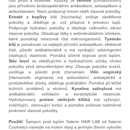
růst plísní a kvasinek. Výtažky ze
skořice
(
cinnamomum
)
jsou přírodním širokospektrálním antibiotikem, antiseptikem a
antioxidantem. Navíc podporují krevní oběh vlasové pokožky.
Extrakt z kopřivy
bílé (hluchavky) snižuje zánětlivost
pokožky a zklidňuje je, což přispívá k prevenci lupů.
Podporuje hydrataci pokožky a zlepšuje celkového zdraví
vlasové pokožky. Obsahuje látky s antimikrobiálním účinkem,
které pomáhají omezovat růst mikroorganismů.
Tyminán
bílý
je považován za nejlepší přírodní antiseptikum, efektivně
čistí, působí antibakteriálně a má vynikající adstringentní
(stahující) vlastnosti. Pomáhá účinně bojovat proti lupům.
Sléz lesní
se zklidňujícími a hydratačními účinky chrání
pokožku před atmosférickými vlivy. Zbavuje pokožku toxinů,
uvolňuje a působí proti zčervenání.
Vilín virginský
(
Hamamelis virginiana
) má antioxidační, antiseptické a
protizánětlivé účinky, zklidňuje podráždění. Pomáhá při léčbě
kožních problémů a ekzémů.
Kyselina salicylová
má
antibakteriální, exfoliační a keratolytické vlastnosti.
Hydrolyzovaný
protein obilných klíčků
má vyživující,
zvláčňující, obnovující funkci a pomáhá snižovat nadměrné
prokrvení vlasové pokožky.
Použití:
Šampon proti lupům Salerm HAIR LAB od Salerm
Cosmetics naneste na mokré vlasy a jemným třením vytvořte