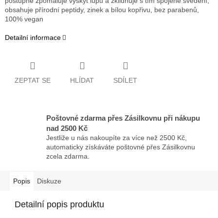
postupně zpomaluje výskyt lupů a zklidňuje s tím spojené svědění,
obsahuje přírodní peptidy, zinek a bílou kopřivu, bez parabenů,
100% vegan
Detailní informace
ZEPTAT SE
HLÍDAT
SDÍLET
Poštovné zdarma přes Zásilkovnu při nákupu
nad 2500 Kč
Jestliže u nás nakoupíte za více než 2500 Kč,
automaticky získáváte poštovné přes Zásilkovnu
zcela zdarma.
Popis
Diskuze
Detailní popis produktu