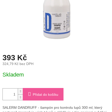
393 Kč
324,79 Kč bez DPH
Měrná
Skladem
cena:
Přidat do košíku
SALERM DANDRUFF - šampón pro kontrolu lupů 300 ml, který