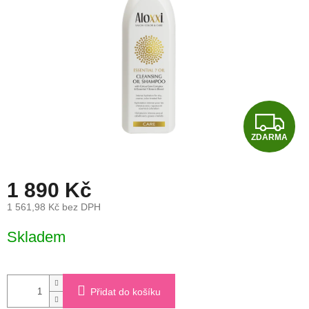
Z
ZDARMA
D
A
1 890 Kč
R
1 561,98 Kč bez DPH
Měrná
M
Skladem
cena:
A
Přidat do košíku