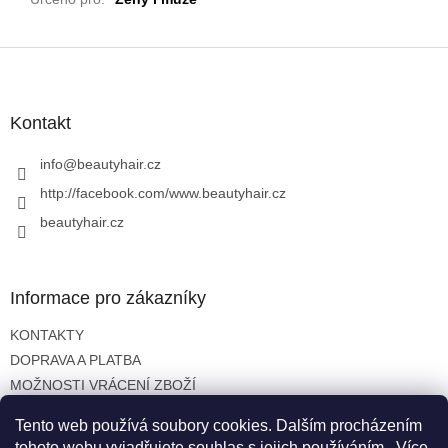
Z
á
p
a
Kontakt
t
í
info
@
beautyhair.cz
http://facebook.com/www.beautyhair.cz
beautyhair.cz
Informace pro zákazníky
KONTAKTY
DOPRAVA A PLATBA
MOŽNOSTI VRÁCENÍ ZBOŽÍ
OBCHODNÍ PODMÍNKY
Tento web používá soubory cookies. Dalším procházením
OCHRANA OSOBNÍCH ÚDAJŮ
tohoto webu vyjadřujete souhlas s jejich používáním.. Více