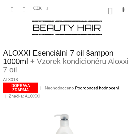
Přejít
na
CZK
NÁKU
obsah
KOŠÍK
ALOXXI Esenciální 7 oil šampon
1000ml
+ Vzorek kondicionéru Aloxxi
7 oil
ALX018
DOPRAVA
Průměrné
Neohodnoceno
Podrobnosti hodnocení
ZDARMA
hodnocení
Značka:
ALOXXI
produktu
je
0,0
z
5
hvězdiček.