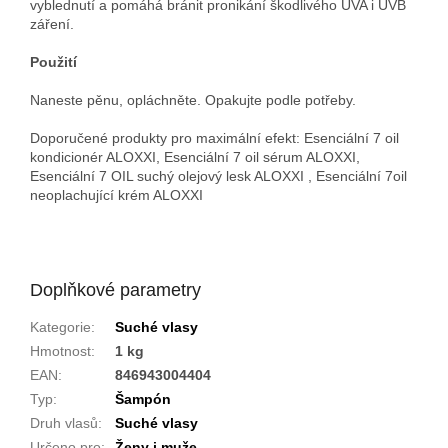
vyblednutí a pomáhá bránit pronikání škodlivého UVA i UVB
záření.
Použití
Naneste pěnu, opláchněte. Opakujte podle potřeby.
Doporučené produkty pro maximální efekt: Esenciální 7 oil
kondicionér ALOXXI, Esenciální 7 oil sérum ALOXXI,
Esenciální 7 OIL suchý olejový lesk ALOXXI , Esenciální 7oil
neoplachující krém ALOXXI
Doplňkové parametry
Kategorie
:
Suché vlasy
Hmotnost
:
1 kg
EAN
:
846943004404
Typ
:
Šampón
Druh vlasů
:
Suché vlasy
Určeno pro
:
Ženy i muže