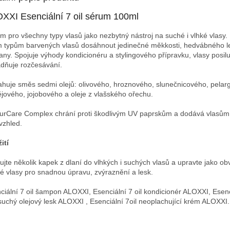
XXI Esenciální 7 oil sérum 100ml
m pro všechny typy vlasů jako nezbytný nástroj na suché i vlhké vlasy
 typům barvených vlasů dosáhnout jedinečné měkkosti, hedvábného l
any. Spojuje výhody kondicionéru a stylingového přípravku, vlasy posilu
dňuje rozčesávání.
huje směs sedmi olejů: olivového, hroznového, slunečnicového, pelar
ějového, jojobového a oleje z vlašského ořechu.
urCare Complex chrání proti škodlivým UV paprskům a dodává vlasům
 vzhled.
ití
kujte několik kapek z dlaní do vlhkých i suchých vlasů a upravte jako ob
é vlasy pro snadnou úpravu, zvýraznění a lesk.
ciální 7 oil šampon ALOXXI, Esenciální 7 oil kondicionér ALOXXI, Esenc
suchý olejový lesk ALOXXI , Esenciální 7oil neoplachující krém ALOXXI.