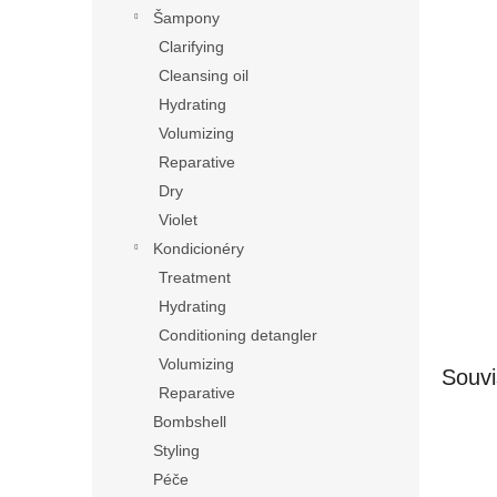
n
Šampony
e
Clarifying
l
Cleansing oil
Hydrating
Volumizing
Reparative
Dry
Violet
Kondicionéry
Treatment
Hydrating
Conditioning detangler
Volumizing
Souvi
Reparative
Bombshell
Styling
Péče