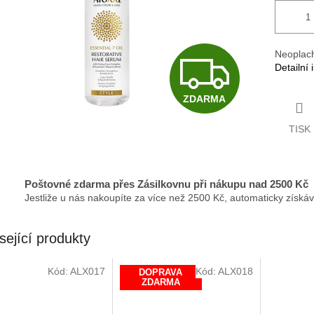
Z
Neoplach
Detailní
ZDARMA
D
TISK
A
Poštovné zdarma přes Zásilkovnu při nákupu nad 2500 Kč
Jestliže u nás nakoupíte za více než 2500 Kč, automaticky získá
R
sející produkty
M
Kód:
ALX017
Kód:
ALX018
DOPRAVA
ZDARMA