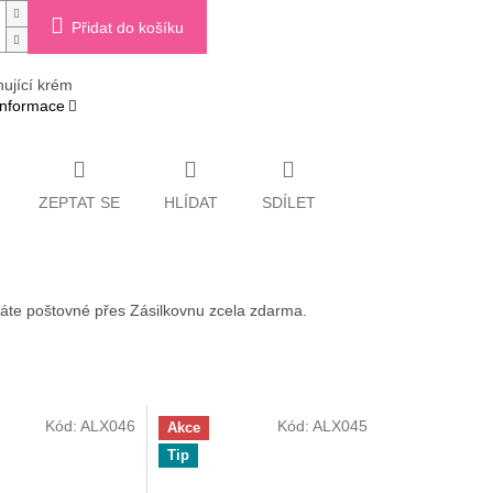
Přidat do košíku
ující krém
 informace
ZEPTAT SE
HLÍDAT
SDÍLET
váte poštovné přes Zásilkovnu zcela zdarma.
Kód:
ALX046
Kód:
ALX045
Akce
Tip