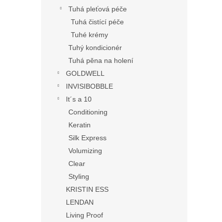
Tuhá pleťová péče
Tuhá čistící péče
Tuhé krémy
Tuhý kondicionér
Tuhá pěna na holení
GOLDWELL
INVISIBOBBLE
It´s a 10
Conditioning
Keratin
Silk Express
Volumizing
Clear
Styling
KRISTIN ESS
LENDAN
Living Proof