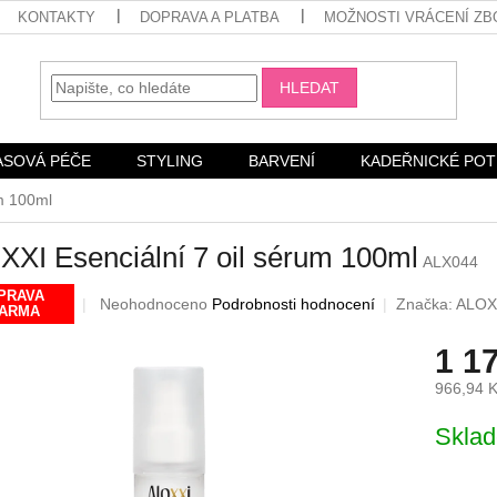
KONTAKTY
DOPRAVA A PLATBA
MOŽNOSTI VRÁCENÍ ZB
HLEDAT
ASOVÁ PÉČE
STYLING
BARVENÍ
KADEŘNICKÉ PO
m 100ml
XI Esenciální 7 oil sérum 100ml
ALX044
PRAVA
Průměrné
Neohodnoceno
Podrobnosti hodnocení
Značka:
ALOX
ARMA
hodnocení
produktu
1 1
je
0,0
966,94 
z
Měrná
5
Skla
cena:
hvězdiček.