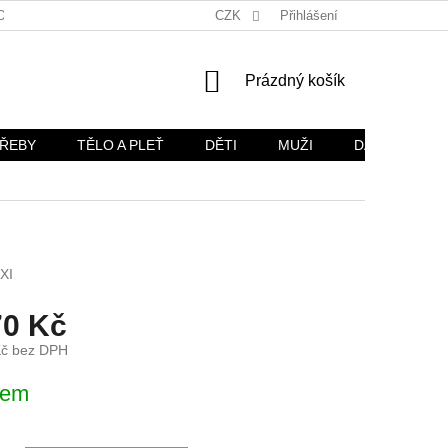
OŽÍ
OBCHODNÍ PODMÍNKY
CZK
OCHRANA OSOBNÍCH ÚDAJŮ
Přihlášení
NÁKUPNÍ
Prázdný košík
KOŠÍK
TŘEBY
TĚLO A PLEŤ
DĚTI
MUŽI
DÁRKOVÉ SA
XI
70 Kč
Kč bez DPH
dem