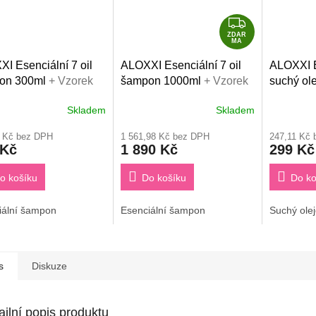
A
Z
D
ZDAR
MA
A
I Esenciální 7 oil
ALOXXI Esenciální 7 oil
ALOXXI E
R
on 300ml
+ Vzorek
šampon 1000ml
+ Vzorek
suchý ole
M
cionéru Aloxxi 7 oil
kondicionéru Aloxxi 7 oil
A
Skladem
Skladem
9 Kč bez DPH
1 561,98 Kč bez DPH
247,11 Kč
 Kč
1 890 Kč
299 Kč
o košíku
Do košíku
Do ko
iální šampon
Esenciální šampon
Suchý olej
s
Diskuze
ailní popis produktu