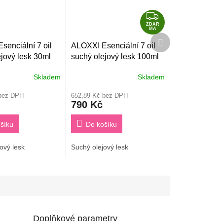
Z
D
ZDAR
MA
Další
A
senciální 7 oil
ALOXXI Esenciální 7 oil
produkt
R
jový lesk 30ml
suchý olejový lesk 100ml
M
A
Skladem
Skladem
 bez DPH
652,89 Kč bez DPH
790 Kč
šíku
Do košíku
ový lesk
Suchý olejový lesk
Doplňkové parametry