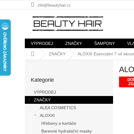
Přejít
info@beautyhair.cz
na
obsah
VÝPRODEJ
ZNAČKY
ŠAMPONY
VL
Domů
ZNAČKY
ALOXXI Esenciální 7 oil séru
P
ALOX
o
Přeskočit
s
Kategorie
kategorie
DO
t
ZD
r
VÝPRODEJ
a
ZNAČKY
n
ALEA COSMETICS
n
í
ALOXXI
p
Hřebeny a kartáče
a
Barevné hydratační masky