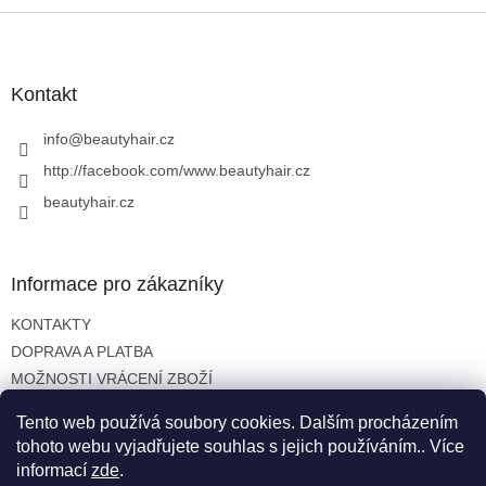
Z
á
p
a
Kontakt
t
í
info
@
beautyhair.cz
http://facebook.com/www.beautyhair.cz
beautyhair.cz
Informace pro zákazníky
KONTAKTY
DOPRAVA A PLATBA
MOŽNOSTI VRÁCENÍ ZBOŽÍ
OBCHODNÍ PODMÍNKY
Tento web používá soubory cookies. Dalším procházením
OCHRANA OSOBNÍCH ÚDAJŮ
tohoto webu vyjadřujete souhlas s jejich používáním.. Více
informací
zde
.