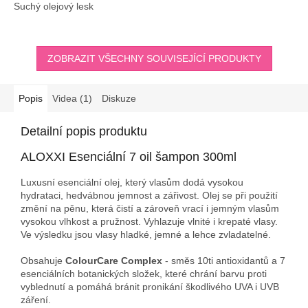
Suchý olejový lesk
ZOBRAZIT VŠECHNY SOUVISEJÍCÍ PRODUKTY
Popis
Videa (1)
Diskuze
Detailní popis produktu
ALOXXI Esenciální 7 oil šampon 300ml
Luxusní esenciální olej, který vlasům dodá vysokou
hydrataci, hedvábnou jemnost a zářivost. Olej se při použití
změní na pěnu, která čistí a zároveň vrací i jemným vlasům
vysokou vlhkost a pružnost. Vyhlazuje vlnité i krepaté vlasy.
Ve výsledku jsou vlasy hladké, jemné a lehce zvladatelné.
Obsahuje
ColourCare Complex
- směs 10ti antioxidantů a 7
esenciálních botanických složek, které chrání barvu proti
vyblednutí a pomáhá bránit pronikání škodlivého UVA i UVB
záření.