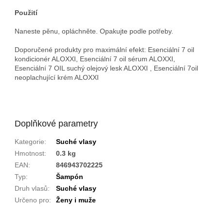
Použití
Naneste pěnu, opláchněte. Opakujte podle potřeby.
Doporučené produkty pro maximální efekt: Esenciální 7 oil
kondicionér ALOXXI, Esenciální 7 oil sérum ALOXXI,
Esenciální 7 OIL suchý olejový lesk ALOXXI , Esenciální 7oil
neoplachující krém ALOXXI
Doplňkové parametry
Kategorie
:
Suché vlasy
Hmotnost
:
0.3 kg
EAN
:
846943702225
Typ
:
Šampón
Druh vlasů
:
Suché vlasy
Určeno pro
:
Ženy i muže