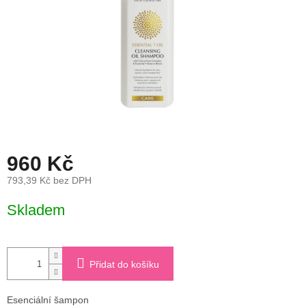
960 Kč
793,39 Kč bez DPH
Měrná
Skladem
cena:
Přidat do košíku
Esenciální šampon