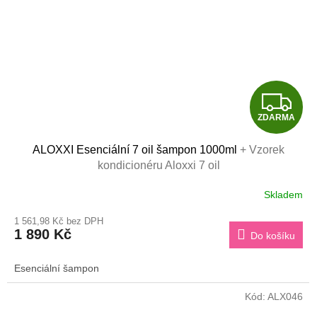
Z
ZDARMA
D
ALOXXI Esenciální 7 oil šampon 1000ml
+ Vzorek
A
kondicionéru Aloxxi 7 oil
R
Skladem
M
1 561,98 Kč bez DPH
1 890 Kč
Do košíku
A
Esenciální šampon
Kód:
ALX046