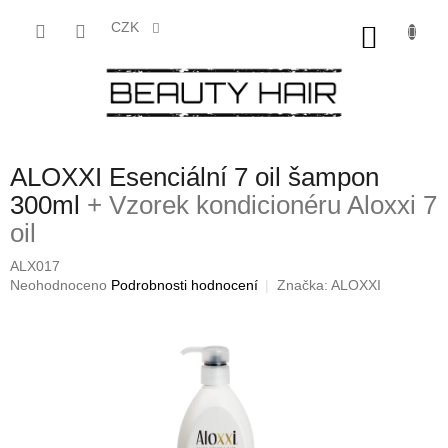
Přejít
na
CZK
NÁKU
obsah
KOŠÍK
ALOXXI Esenciální 7 oil šampon
300ml
+ Vzorek kondicionéru Aloxxi 7
oil
ALX017
Průměrné
Neohodnoceno
Podrobnosti hodnocení
Značka:
ALOXXI
hodnocení
produktu
je
0,0
z
5
hvězdiček.