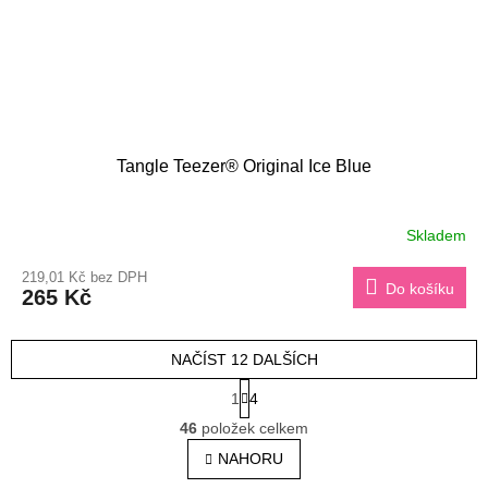
Tangle Teezer® Original Ice Blue
Skladem
219,01 Kč bez DPH
Do košíku
265 Kč
NAČÍST 12 DALŠÍCH
S
1
4
t
O
r
46
položek celkem
v
á
l
NAHORU
n
á
k