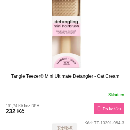
i
r
s
o
p
d
r
u
o
k
d
t
u
ů
k
t
ů
Tangle Teezer® Mini Ultimate Detangler - Oat Cream
Skladem
191,74 Kč bez DPH
Do košíku
232 Kč
Kód:
TT-10201-084-3