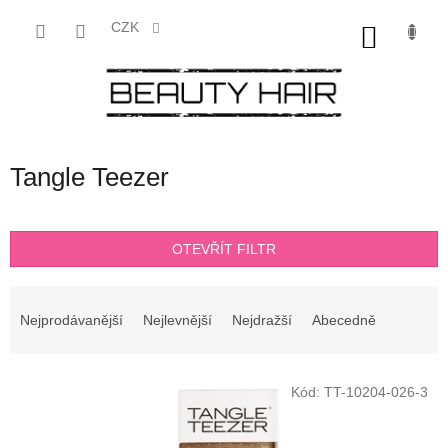
Přejít
na
CZK
NÁKU
obsah
KOŠÍK
Tangle Teezer
OTEVŘÍT FILTR
Ř
a
Nejprodávanější
Nejlevnější
Nejdražší
Abecedně
z
e
V
n
Kód:
TT-10204-026-3
ý
í
p
p