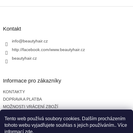
o
d
v
Z
a
á
c
á
n
í
p
í
p
a
Kontakt
r
t
v
í
info
@
beautyhair.cz
k
y
http://facebook.com/www.beautyhair.cz
v
beautyhair.cz
ý
p
i
s
Informace pro zákazníky
u
KONTAKTY
DOPRAVA A PLATBA
MOŽNOSTI VRÁCENÍ ZBOŽÍ
OBCHODNÍ PODMÍNKY
Tento web používá soubory cookies. Dalším procházením
OCHRANA OSOBNÍCH ÚDAJŮ
tohoto webu vyjadřujete souhlas s jejich používáním.. Více
informací
zde
.