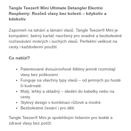
Tangle Teezer® Mini Ultimate Detangler Electric
Raspberry: Rozčeš vlasy bez bolesti – kdykoliv a
kdekoliv
Zapomeň na tahání a lámání vlasů. Tangle Teezer® Mini je
kompaktní, šetrný kartáč navržený pro snadné a bezbolestné
rozčesávání mokrých i suchých vlasů. Perfektní velikost na
cesty i každodenní použití.
Co nabízí?
Patentované dvouúrovňové štětiny jemně rozmotají
vlasy bez poškození.
Funguje na všechny typy vlasů – od jemných po husté
či kudrnaté.
Malý, lehký a skladný – ideální do kabelky nebo na
cesty.
Stylový design v kombinaci růžové a modré.
Bezbolestné česání i pro děti.
Tangle Teezer® Mini je spolehlivým řešením pro lesklé a
zdravé vlasy bez potíží.