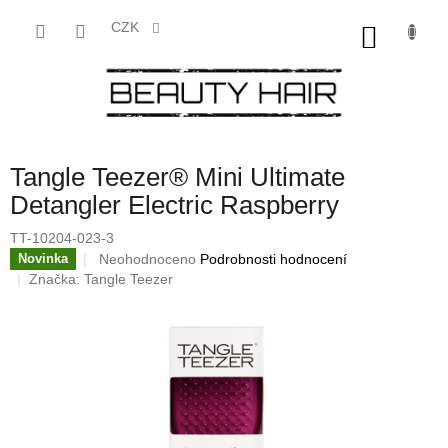
Přejít
na
CZK
NÁKU
obsah
KOŠÍK
Tangle Teezer® Mini Ultimate
Detangler Electric Raspberry
TT-10204-023-3
Průměrné
Neohodnoceno
Podrobnosti hodnocení
Novinka
hodnocení
Značka:
Tangle Teezer
produktu
je
0,0
z
5
hvězdiček.