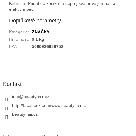
Klikni na „Přidat do košíku“ a dopřej své hřívě jemnou a
efektivní péči.
Doplňkové parametry
Kategorie
:
ZNAČKY
Hmotnost
:
0.1 kg
EAN
:
5060926686752
Z
á
p
a
Kontakt
t
í
info
@
beautyhair.cz
http://facebook.com/www.beautyhair.cz
beautyhair.cz