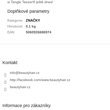
si Tangle Teezer® ještě dnes!
Doplňkové parametry
Kategorie
:
ZNAČKY
Hmotnost
:
0.1 kg
EAN
:
5060926686974
Z
á
p
a
Kontakt
t
í
info
@
beautyhair.cz
http://facebook.com/www.beautyhair.cz
beautyhair.cz
Informace pro zákazníky