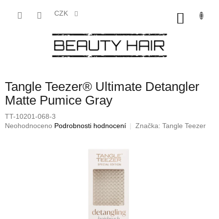
Přejít
na
CZK
NÁKU
obsah
KOŠÍK
Tangle Teezer® Ultimate Detangler
Matte Pumice Gray
TT-10201-068-3
Průměrné
Neohodnoceno
Podrobnosti hodnocení
Značka:
Tangle Teezer
hodnocení
produktu
je
0,0
z
5
hvězdiček.