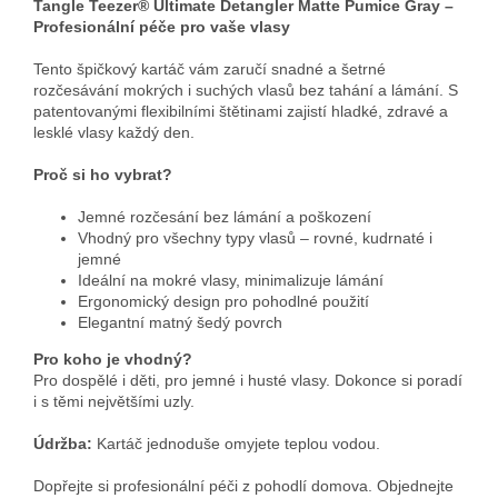
Tangle Teezer® Ultimate Detangler Matte Pumice Gray –
Profesionální péče pro vaše vlasy
Tento špičkový kartáč vám zaručí snadné a šetrné
rozčesávání mokrých i suchých vlasů bez tahání a lámání. S
patentovanými flexibilními štětinami zajistí hladké, zdravé a
lesklé vlasy každý den.
Proč si ho vybrat?
Jemné rozčesání bez lámání a poškození
Vhodný pro všechny typy vlasů – rovné, kudrnaté i
jemné
Ideální na mokré vlasy, minimalizuje lámání
Ergonomický design pro pohodlné použití
Elegantní matný šedý povrch
Pro koho je vhodný?
Pro dospělé i děti, pro jemné i husté vlasy. Dokonce si poradí
i s těmi největšími uzly.
Údržba:
Kartáč jednoduše omyjete teplou vodou.
Dopřejte si profesionální péči z pohodlí domova. Objednejte