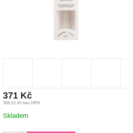
371 Kč
306,61 Kč bez DPH
Měrná
Skladem
cena: