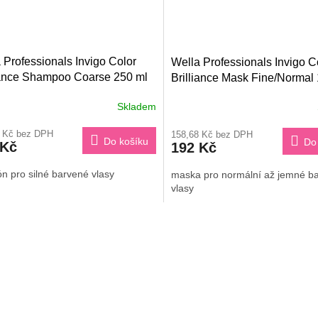
 Professionals Invigo Color
Wella Professionals Invigo C
iance Shampoo Coarse 250 ml
Brilliance Mask Fine/Normal
Skladem
4 Kč bez DPH
158,68 Kč bez DPH
Do košíku
Do
 Kč
192 Kč
n pro silné barvené vlasy
maska pro normální až jemné b
vlasy
O
v
l
á
d
a
c
í