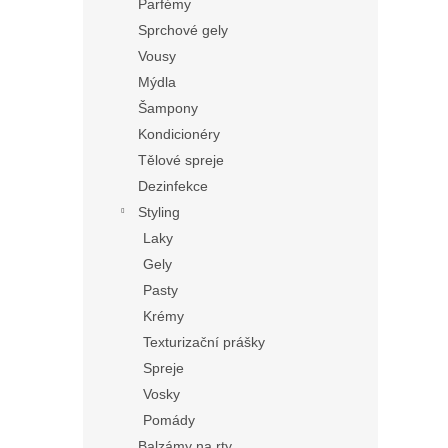
Parfémy
Sprchové gely
Vousy
Mýdla
Šampony
Kondicionéry
Tělové spreje
Dezinfekce
Styling
Laky
Gely
Pasty
Krémy
Texturizační prášky
Spreje
Vosky
Pomády
Balzámy na rty