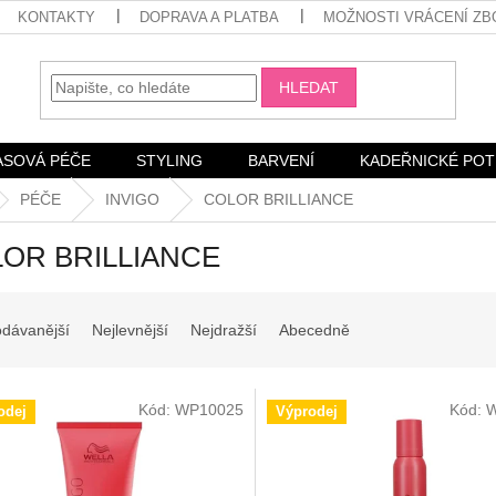
KONTAKTY
DOPRAVA A PLATBA
MOŽNOSTI VRÁCENÍ ZB
HLEDAT
ASOVÁ PÉČE
STYLING
BARVENÍ
KADEŘNICKÉ PO
PÉČE
INVIGO
COLOR BRILLIANCE
OR BRILLIANCE
odávanější
Nejlevnější
Nejdražší
Abecedně
Kód:
WP10025
Kód:
W
odej
Výprodej