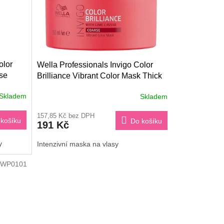
olor
Wella Professionals Invigo Color
sse
Brilliance Vibrant Color Mask Thick
150 ml
Skladem
Skladem
157,85 Kč bez DPH
košíku
Do košíku
191 Kč
y
Intenzivní maska na vlasy
WP0101