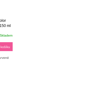
olor
 150 ml
Skladem
 košíku
arvené