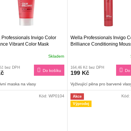
 Professionals Invigo Color
Wella Professionals Invigo C
iance Vibrant Color Mask
Brilliance Conditioning Mou
e 30 ml
200ml
Skladem
 Kč bez DPH
164,46 Kč bez DPH
Do košíku
Do 
Kč
199 Kč
ivní maska na vlasy
Vyživující pěna pro barvené vlas
Kód:
WP0104
Kód:
Akce
Výprodej