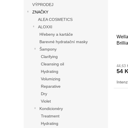
s
o
n
VÝPRODEJ
p
d
e
ZNAČKY
r
u
l
o
k
ALEA COSMETICS
d
t
ALOXXI
u
ů
Hřebeny a kartáče
Wella
k
Barevné hydratační masky
Brill
t
Šampony
Coars
ů
Clarifying
Cleansing oil
44,63
54 
Hydrating
Volumizing
Intenz
Reparative
Dry
Violet
Kondicionéry
Treatment
Hydrating