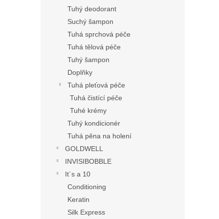
Tuhý deodorant
Suchý šampon
Tuhá sprchová péče
Tuhá tělová péče
Tuhý šampon
Doplňky
Tuhá pleťová péče
Tuhá čistící péče
Tuhé krémy
Tuhý kondicionér
Tuhá pěna na holení
GOLDWELL
INVISIBOBBLE
It´s a 10
Conditioning
Keratin
Silk Express