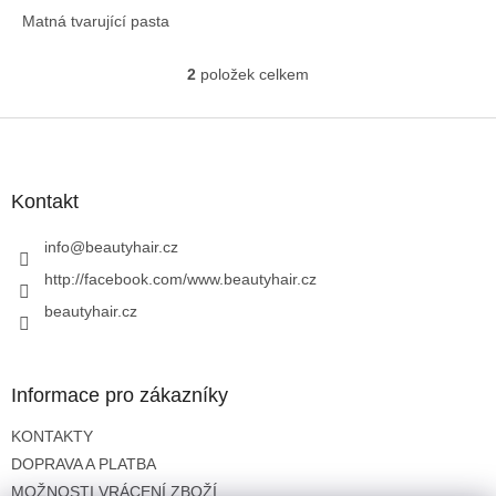
Matná tvarující pasta
2
položek celkem
O
v
l
Z
á
á
d
p
a
a
Kontakt
c
t
í
í
info
@
beautyhair.cz
p
r
http://facebook.com/www.beautyhair.cz
v
beautyhair.cz
k
y
v
ý
Informace pro zákazníky
p
i
KONTAKTY
s
u
DOPRAVA A PLATBA
MOŽNOSTI VRÁCENÍ ZBOŽÍ