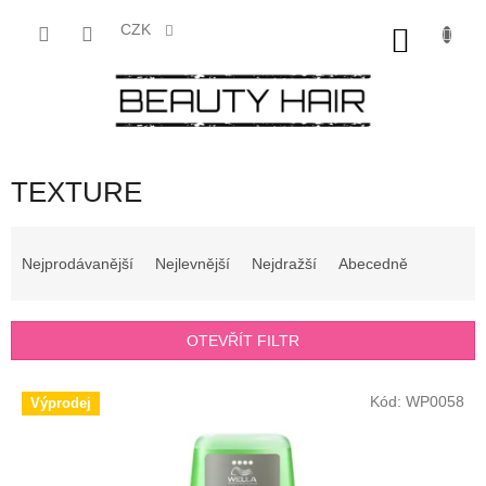
Přejít
na
CZK
NÁKU
obsah
KOŠÍK
TEXTURE
Ř
a
Nejprodávanější
Nejlevnější
Nejdražší
Abecedně
z
e
n
OTEVŘÍT FILTR
í
p
V
r
Kód:
WP0058
Výprodej
ý
o
p
d
i
u