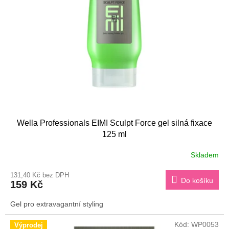
s
k
p
t
r
ů
o
d
u
k
t
ů
Wella Professionals EIMI Sculpt Force gel silná fixace
125 ml
Skladem
131,40 Kč bez DPH
Do košíku
159 Kč
Gel pro extravagantní styling
Kód:
WP0053
Výprodej