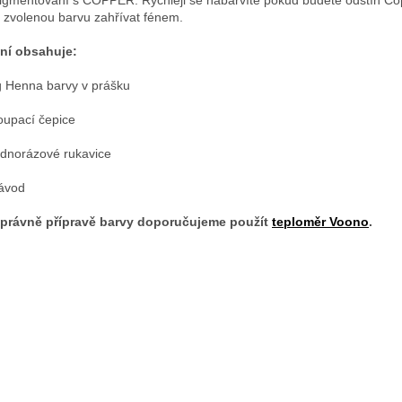
 zvolenou barvu zahřívat fénem.
ní obsahuje:
 Henna barvy v prášku
oupací čepice
ednorázové rukavice
ávod
právně přípravě barvy doporučujeme použít
teploměr Voono
.