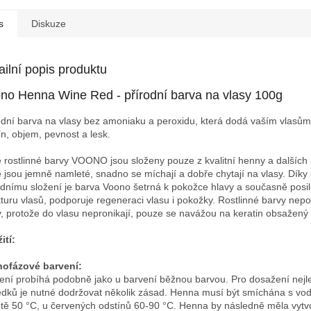
s
Diskuze
ailní popis produktu
no Henna Wine Red - přírodní barva na vlasy 100g
odní barva na vlasy bez amoniaku a peroxidu, která dodá vaším vlasům
ín, objem, pevnost a lesk.
ě rostlinné barvy VOONO jsou složeny pouze z kvalitní henny a dalších 
é jsou jemně namleté, snadno se míchají a dobře chytají na vlasy. Díky 
odnímu složení je barva Voono šetrná k pokožce hlavy a současně posil
kturu vlasů, podporuje regeneraci vlasu i pokožky. Rostlinné barvy nepo
,
protože do vlasu nepronikají, pouze se navážou na keratin obsažený 
ití:
ofázové barvení:
ení probíhá podobně jako u barvení běžnou barvou. Pro dosažení nejl
edků je nutné dodržovat několik zásad. Henna musí být smíchána s vo
otě 50 °C, u červených odstínů 60-90 °C. Henna by následně měla vytvo