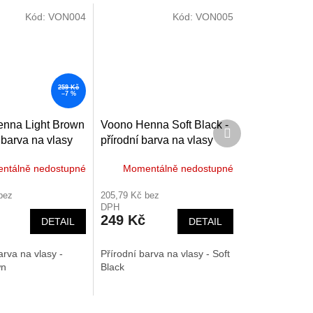
Kód:
VON004
Kód:
VON005
259 Kč
–7 %
nna Light Brown
Voono Henna Soft Black -
Další
produkt
í barva na vlasy
přírodní barva na vlasy
100g
ntálně nedostupné
Momentálně nedostupné
bez
205,79 Kč bez
DPH
249 Kč
DETAIL
DETAIL
arva na vlasy -
Přírodní barva na vlasy - Soft
wn
Black