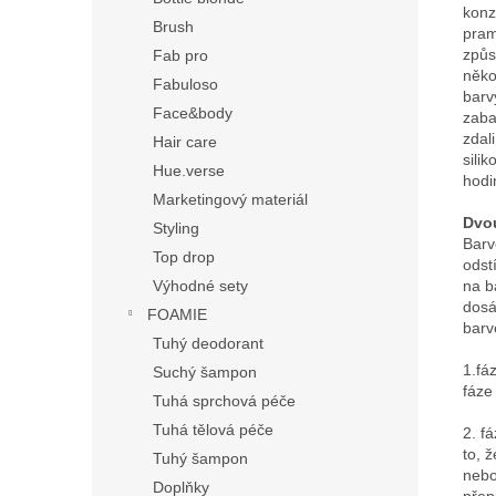
konz
Brush
pram
způs
Fab pro
něko
Fabuloso
barv
Face&body
zaba
zdal
Hair care
sili
Hue.verse
hodi
Marketingový materiál
Dvou
Styling
Barv
Top drop
odst
na b
Výhodné sety
dosá
FOAMIE
barv
Tuhý deodorant
1.fá
Suchý šampon
fáze
Tuhá sprchová péče
Tuhá tělová péče
2. f
to, 
Tuhý šampon
nebo
Doplňky
přep