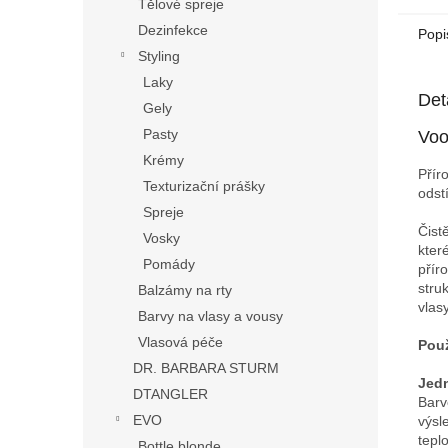
Tělové spreje
Dezinfekce
Popi
Styling
Laky
Det
Gely
Pasty
Voo
Krémy
Přír
Texturizační prášky
odst
Spreje
Čist
Vosky
kter
Pomády
přír
stru
Balzámy na rty
vlasy
Barvy na vlasy a vousy
Vlasová péče
Použ
DR. BARBARA STURM
Jedn
DTANGLER
Barv
EVO
výsl
tepl
Bottle blonde