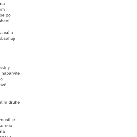
 na
lým
épe po
obení
vlasů a
obsahují
ledný
e nabarvíte
ho
zové
etím druhé
ností je
 černou
 na
pper a