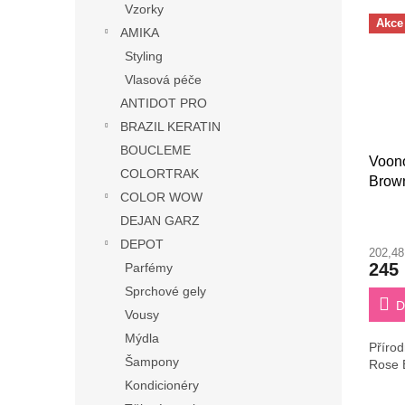
Vzorky
Akce
AMIKA
Styling
Vlasová péče
ANTIDOT PRO
BRAZIL KERATIN
BOUCLEME
Voon
COLORTRAK
Brown
COLOR WOW
vlasy
DEJAN GARZ
DEPOT
202,4
245
Parfémy
Sprchové gely
D
Vousy
Mýdla
Přírod
Šampony
Rose 
Kondicionéry