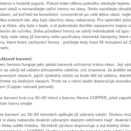
istenci o hustotě jogurtu. Pokud máte citlivou pokožku otestujte teplotu
eni vlasů a nenanášejte vařící hennu na vlasy. Směs nanášejte obvyk
obem, od kořínků ke konečkům, rovnoměrně po celé délce vlasů, nejl
lika vrstvách tak, aby byly všechny vlasy nabarveny. Pro optimální půs
y je třeba, aby byla v teple, a to jednoduše docílíte nasazením čepice a
lením do ručníku. Doba působení henny se odvíjí individuálně od typu 
i byly vaše vlasy již barveny nebo používány chemické šampony, které 
kony, které brání zachycení henny - počítejte tedy mezi 45 minutami až 2
nami.
fázové barvení:
ení hennou funguje jako jakási barevná ochranná vrstva vlasu. Její výs
ín se odvíjí od vašeho přirozeného odstínu, což znamená, že jestliže s
arvených vlasech, jejích výsledný odstín se bude lišit od odstínu, které
hnete na šedivých vlasech. Proto se v rámci šedin doporučuje dvoufá
ení (Copper nahradí peroxid).
ze barvení trvá cca 30–40 minut s barvou Henna COPPER, před započ
 tuto barvu smyjte.
áze barvení: po 30–60 minutách aplikujte již vybraný odstín. Druhou mož
že si vlasy nabarvíte dvakrát vybraným stejným odstínem např. dvakrát
 třeba světle hnědou. Nicméně výrobce doporučuje a má kladný ohlas
igmentování s COPPER. Rychleji se nabarvíte pokud budete odstín Co