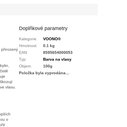
Doplňkové parametry
Kategorie
:
VOONO®
Hmotnost
:
0.1 kg
 přirozený
EAN
:
8595654000053
Typ
:
Barva na vlasy
bylin,
Objem
:
100g
čistě
Položka byla vyprodána…
uje
škozují
ve vlasu.
epších
dou o
řit