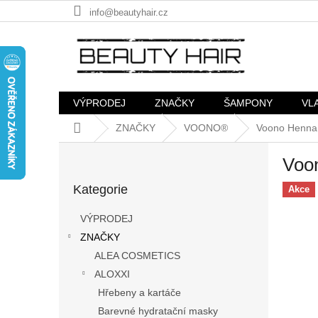
Přejít
info@beautyhair.cz
na
obsah
VÝPRODEJ
ZNAČKY
ŠAMPONY
VL
Domů
ZNAČKY
VOONO®
Voono Henna 
P
Voon
o
Přeskočit
s
Kategorie
kategorie
Akce
t
r
VÝPRODEJ
a
ZNAČKY
n
ALEA COSMETICS
n
í
ALOXXI
p
Hřebeny a kartáče
a
Barevné hydratační masky