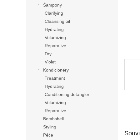
n
Šampony
e
Clarifying
l
Cleansing oil
Hydrating
Volumizing
Reparative
Dry
Violet
Kondicionéry
Treatment
Hydrating
Conditioning detangler
Volumizing
Reparative
Bombshell
Styling
Souvi
Péče