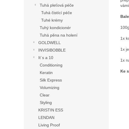
Tuhá pleťová péče
vámi
Tuhá čistící péče
Bale
Tuhé krémy
100g
Tuhý kondicionér
Tuhá pěna na holení
1x k
GOLDWELL
1x j
INVISIBOBBLE
It´s a 10
1x n
Conditioning
Ke s
Keratin
Silk Express
Volumizing
Clear
Styling
KRISTIN ESS
LENDAN
Living Proof