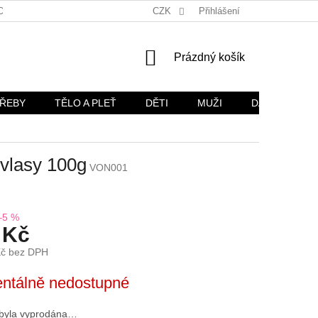
OŽÍ
OBCHODNÍ PODMÍNKY
CZK
OCHRANA OSOBNÍCH ÚDAJŮ
Přihlášení
NÁKUPNÍ
Prázdný košík
KOŠÍK
TŘEBY
TĚLO A PLEŤ
DĚTI
MUŽI
DÁRKOVÉ SA
 vlasy 100g
VON001
–5 %
 Kč
Kč bez DPH
ntálně nedostupné
 byla vyprodána…