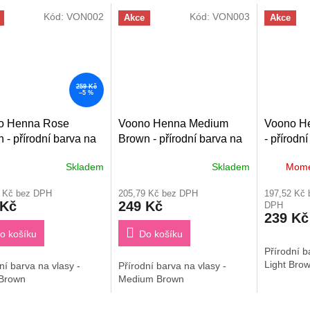
Kód:
VON002
Kód:
VON003
Akce
Akce
259 Kč
–5 %
o Henna Rose
Voono Henna Medium
Voono He
 - přírodní barva na
Brown - přírodní barva na
- přírodn
 100g
vlasy 100g
100g
Skladem
Skladem
Mome
8 Kč bez DPH
205,79 Kč bez DPH
197,52 Kč 
 Kč
249 Kč
DPH
239 Kč
o košíku
Do košíku
Přírodní b
Light Bro
ní barva na vlasy -
Přírodní barva na vlasy -
Brown
Medium Brown