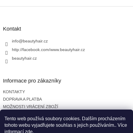
o
d
v
Z
a
á
c
á
n
í
p
í
p
a
Kontakt
r
t
v
í
info
@
beautyhair.cz
k
y
http://facebook.com/www.beautyhair.cz
v
beautyhair.cz
ý
p
i
s
Informace pro zákazníky
u
KONTAKTY
DOPRAVA A PLATBA
MOŽNOSTI VRÁCENÍ ZBOŽÍ
OBCHODNÍ PODMÍNKY
Tento web používá soubory cookies. Dalším procházením
OCHRANA OSOBNÍCH ÚDAJŮ
tohoto webu vyjadřujete souhlas s jejich používáním.. Více
informací
zde
.