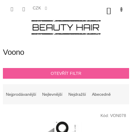
Přejít
na
CZK
NÁKU
obsah
KOŠÍK
Voono
OTEVŘÍT FILTR
Ř
a
Nejprodávanější
Nejlevnější
Nejdražší
Abecedně
z
e
V
n
Kód:
VON078
ý
í
p
p