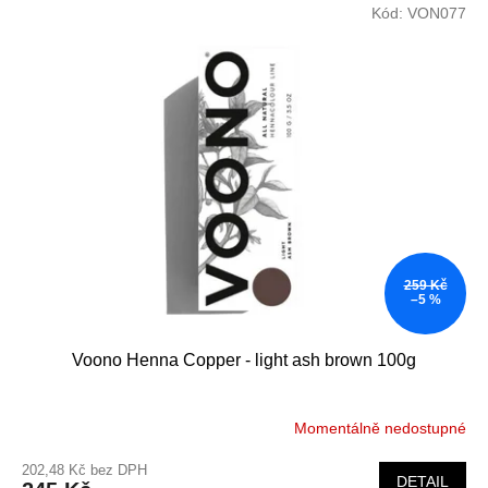
Kód:
VON077
259 Kč
–5 %
Voono Henna Copper - light ash brown 100g
Momentálně nedostupné
202,48 Kč bez DPH
DETAIL