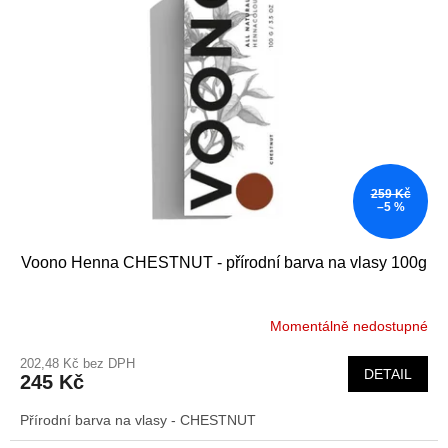
i
r
s
o
p
d
r
u
o
k
d
t
u
ů
k
t
259 Kč
ů
–5 %
Voono Henna CHESTNUT - přírodní barva na vlasy 100g
Momentálně nedostupné
202,48 Kč bez DPH
DETAIL
245 Kč
Přírodní barva na vlasy - CHESTNUT