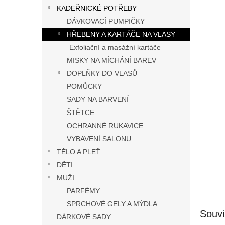
n
KADEŘNICKÉ POTŘEBY
e
DÁVKOVACÍ PUMPIČKY
l
HŘEBENY A KARTÁČE NA VLASY
Exfoliační a masážní kartáče
MISKY NA MÍCHÁNÍ BAREV
DOPLŇKY DO VLASŮ
POMŮCKY
SADY NA BARVENÍ
ŠTĚTCE
OCHRANNÉ RUKAVICE
VYBAVENÍ SALONU
TĚLO A PLEŤ
DĚTI
MUŽI
PARFÉMY
SPRCHOVÉ GELY A MÝDLA
Souvi
DÁRKOVÉ SADY