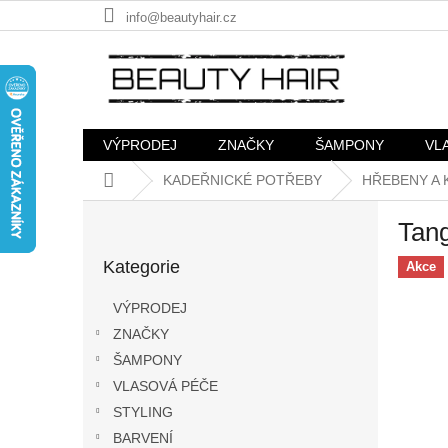
Přejít
info@beautyhair.cz
na
obsah
VÝPRODEJ
ZNAČKY
ŠAMPONY
VL
Domů
KADEŘNICKÉ POTŘEBY
HŘEBENY A 
P
Tang
o
Přeskočit
s
Kategorie
kategorie
Akce
t
r
VÝPRODEJ
a
ZNAČKY
n
ŠAMPONY
n
í
VLASOVÁ PÉČE
p
STYLING
a
BARVENÍ