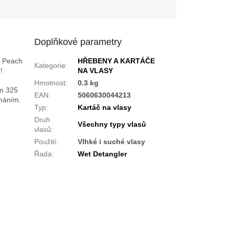
Doplňkové parametry
e Peach
HŘEBENY A KARTÁČE
Kategorie
:
!
NA VLASY
Hmotnost
:
0.3 kg
ým 325
EAN
:
5060630044213
ámáním.
Typ
:
Kartáč na vlasy
Druh
Všechny typy vlasů
vlasů
:
Použití
:
Vlhké i suché vlasy
Řada
:
Wet Detangler