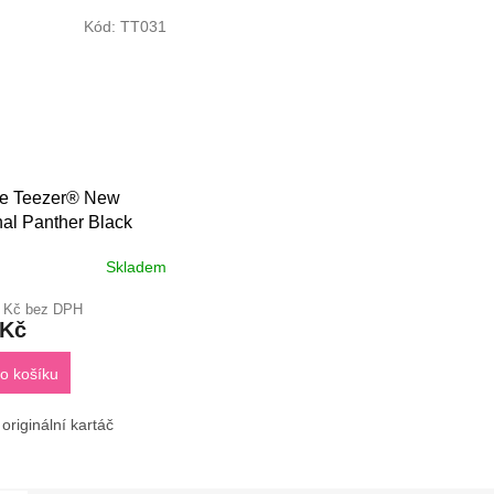
Kód:
TT031
le Teezer® New
nal Panther Black
Skladem
2 Kč bez DPH
 Kč
o košíku
originální kartáč