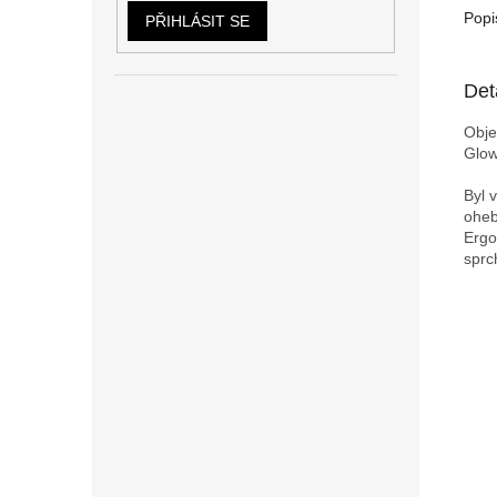
Popi
PŘIHLÁSIT SE
Det
Obje
Glo
Byl 
oheb
Ergo
sprc