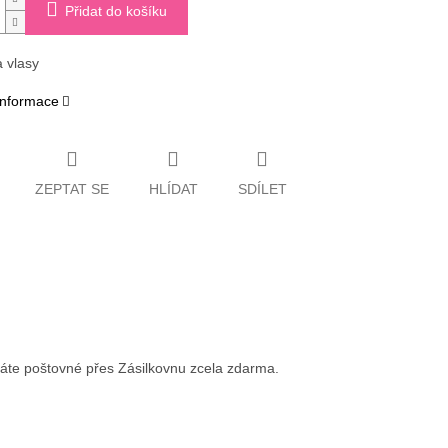
Přidat do košíku
a vlasy
 informace
ZEPTAT SE
HLÍDAT
SDÍLET
váte poštovné přes Zásilkovnu zcela zdarma.