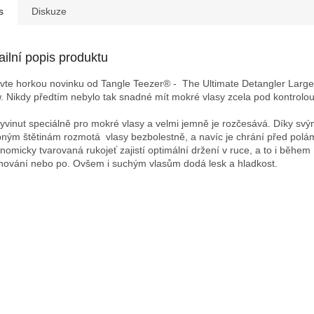
s
Diskuze
ailní popis produktu
vte horkou novinku od
Tangle Teezer® - The Ultimate Detangler Larg
w.
Nikdy předtím nebylo tak snadné mít mokré vlasy zcela pod kontrolou
vyvinut speciálně pro mokré vlasy a velmi jemně je rozčesává. Díky sv
ným štětinám rozmotá vlasy bezbolestně, a navíc je chrání před pol
nomicky tvarovaná rukojeť zajistí optimální držení v ruce, a to i během
hování nebo po. Ovšem i suchým vlasům dodá lesk a hladkost.