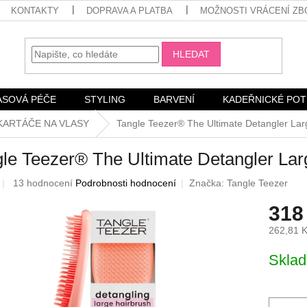
KONTAKTY
DOPRAVA A PLATBA
MOŽNOSTI VRÁCENÍ ZB
HLEDAT
ASOVÁ PÉČE
STYLING
BARVENÍ
KADEŘNICKÉ PO
KARTÁČE NA VLASY
Tangle Teezer® The Ultimate Detangler La
le Teezer® The Ultimate Detangler La
Průměrné
13 hodnocení
Podrobnosti hodnocení
Značka:
Tangle Teezer
hodnocení
318
produktu
je
262,81 
3,4
z
Měrná
Skla
5
cena:
hvězdiček.