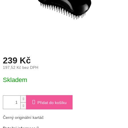
239 Kč
197,52 Kč bez DPH
Měrná
Skladem
cena:
Přidat do košíku
Černý originální kartáč