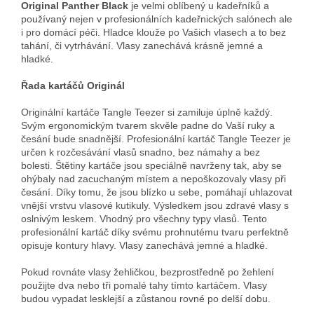
Original Panther Black
je velmi oblíbený u kadeřníků a
používaný nejen v profesionálních kadeřnických salónech ale
i pro domácí péči. Hladce klouže po Vašich vlasech a to bez
tahání, či vytrhávání. Vlasy zanechává krásně jemné a
hladké.
Řada kartáčů Originál
Originální kartáče Tangle Teezer si zamiluje úplně každý.
Svým ergonomickým tvarem skvěle padne do Vaší ruky a
česání bude snadnější. Profesionální kartáč Tangle Teezer je
určen k rozčesávání vlasů snadno, bez námahy a bez
bolesti. Štětiny kartáče jsou speciálně navrženy tak, aby se
ohýbaly nad zacuchaným místem a nepoškozovaly vlasy při
česání. Díky tomu, že jsou blízko u sebe, pomáhají uhlazovat
vnější vrstvu vlasové kutikuly. Výsledkem jsou zdravé vlasy s
oslnivým leskem. Vhodný pro všechny typy vlasů. Tento
profesionální kartáč díky svému prohnutému tvaru perfektně
opisuje kontury hlavy. Vlasy zanechává jemné a hladké.
Pokud rovnáte vlasy žehličkou, bezprostředně po žehlení
použijte dva nebo tři pomalé tahy tímto kartáčem. Vlasy
budou vypadat lesklejší a zůstanou rovné po delší dobu.