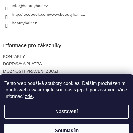
í
info
@
beautyhair.cz
http://facebook.com/www.beautyhair.cz
beautyhair.cz
Informace pro zákazníky
KONTAKTY
DOPRAVA A PLATBA
MOŽNOSTI VRÁCENÍ ZBOŽÍ
OBCHODNÍ PODMÍNKY
Tento web používá soubory cookies. Dalším procházením
OCHRANA OSOBNÍCH ÚDAJŮ
tohoto webu vyjadřujete souhlas s jejich používáním.. Více
informací
zde
.
Nastavení
Vytvořil Shoptet
Copyright 2026
beautyhair.cz
. Všechna práva vyhrazena.
Souhlasím