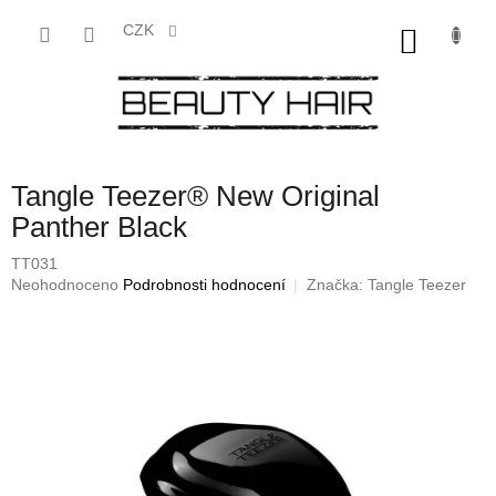
Přejít
na
CZK
NÁKU
obsah
KOŠÍK
Tangle Teezer® New Original
Panther Black
TT031
Průměrné
Neohodnoceno
Podrobnosti hodnocení
Značka:
Tangle Teezer
hodnocení
produktu
je
0,0
z
5
hvězdiček.