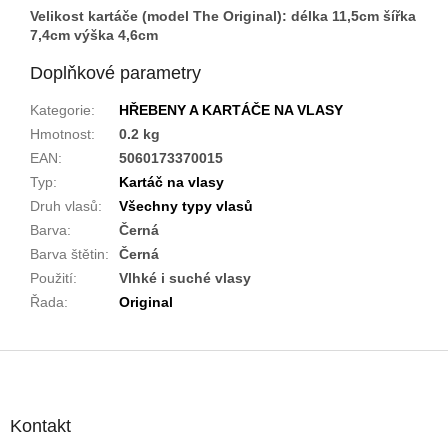
Velikost kartáče (model The Original): délka 11,5cm šířka
7,4cm výška 4,6cm
Doplňkové parametry
Kategorie
:
HŘEBENY A KARTÁČE NA VLASY
Hmotnost
:
0.2 kg
EAN
:
5060173370015
Typ
:
Kartáč na vlasy
Druh vlasů
:
Všechny typy vlasů
Barva
:
Černá
Barva štětin
:
Černá
Použití
:
Vlhké i suché vlasy
Řada
:
Original
Z
á
p
a
Kontakt
t