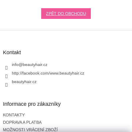
ZPĚT DO OBCHODU
Z
á
p
a
Kontakt
t
í
info
@
beautyhair.cz
http://facebook.com/www.beautyhair.cz
beautyhair.cz
Informace pro zákazníky
KONTAKTY
DOPRAVA A PLATBA
MOŽNOSTI VRÁCENÍ ZBOŽÍ