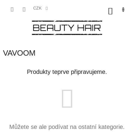
Přejít
na
CZK
NÁKU
obsah
KOŠÍK
VAVOOM
Produkty teprve připravujeme.
Můžete se ale podívat na ostatní kategorie.