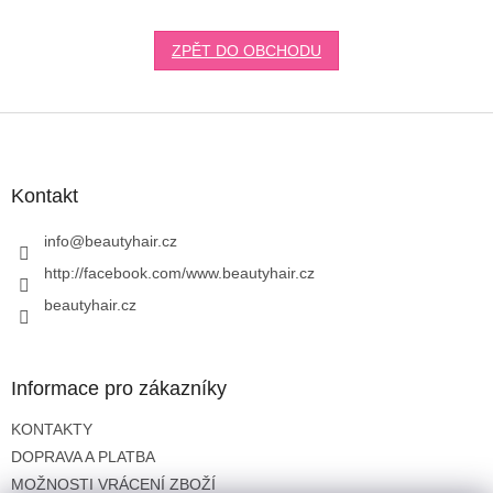
ZPĚT DO OBCHODU
Z
á
p
a
Kontakt
t
í
info
@
beautyhair.cz
http://facebook.com/www.beautyhair.cz
beautyhair.cz
Informace pro zákazníky
KONTAKTY
DOPRAVA A PLATBA
MOŽNOSTI VRÁCENÍ ZBOŽÍ