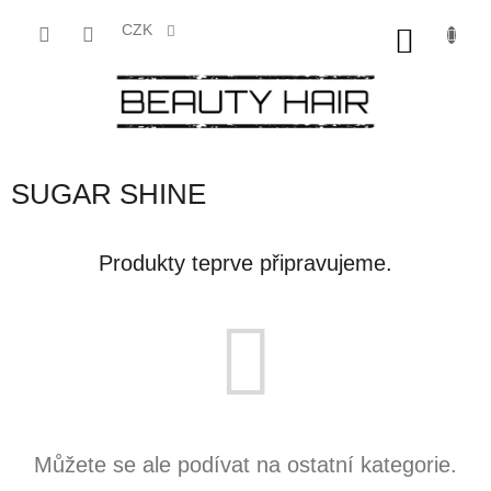
Přejít
na
CZK
NÁKU
obsah
KOŠÍK
SUGAR SHINE
Produkty teprve připravujeme.
Můžete se ale podívat na ostatní kategorie.