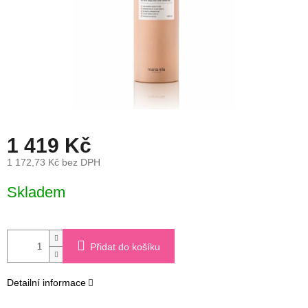
1 419 Kč
1 172,73 Kč bez DPH
Měrná
Skladem
cena:
Přidat do košíku
Detailní informace