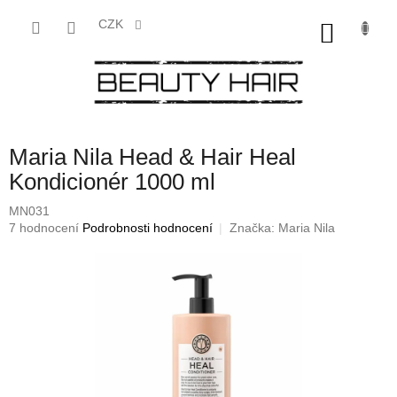
Přejít
na
CZK
NÁKU
obsah
KOŠÍK
Maria Nila Head & Hair Heal
Kondicionér 1000 ml
MN031
Průměrné
7 hodnocení
Podrobnosti hodnocení
Značka:
Maria Nila
hodnocení
produktu
je
3,4
z
5
hvězdiček.