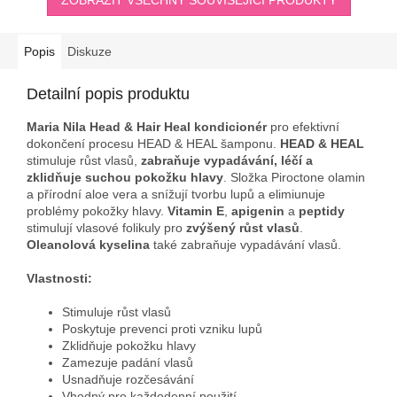
Popis
Diskuze
Detailní popis produktu
Maria Nila Head & Hair Heal kondicionér
pro efektivní
dokončení procesu HEAD & HEAL šamponu.
HEAD & HEAL
stimuluje růst vlasů,
zabraňuje vypadávání, léčí a
zklidňuje suchou pokožku hlavy
. Složka Piroctone olamin
a přírodní aloe vera a snížují tvorbu lupů a elimiunuje
problémy pokožky hlavy.
Vitamin E
,
apigenin
a
peptidy
stimulují vlasové folikuly pro
zvýšený růst vlasů
.
Oleanolová kyselina
také zabraňuje vypadávání vlasů.
Vlastnosti:
Stimuluje růst vlasů
Poskytuje prevenci proti vzniku lupů
Zklidňuje pokožku hlavy
Zamezuje padání vlasů
Usnadňuje rozčesávání
Vhodný pro každodenní použití