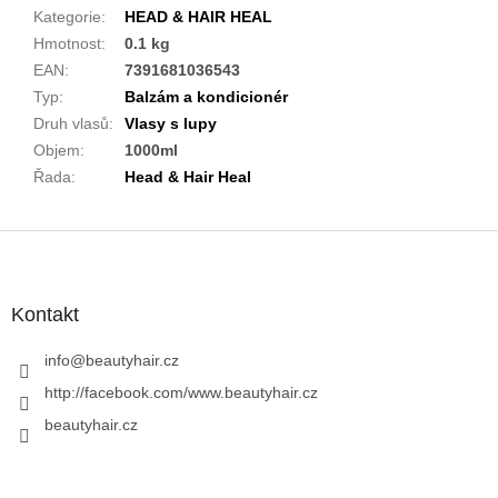
Kategorie
:
HEAD & HAIR HEAL
Hmotnost
:
0.1 kg
EAN
:
7391681036543
Typ
:
Balzám a kondicionér
Druh vlasů
:
Vlasy s lupy
Objem
:
1000ml
Řada
:
Head & Hair Heal
Z
á
p
a
Kontakt
t
í
info
@
beautyhair.cz
http://facebook.com/www.beautyhair.cz
beautyhair.cz