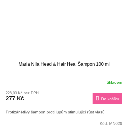
Maria Nila Head & Hair Heal Šampon 100 ml
Skladem
228,93 Kč bez DPH
277 Kč
Do košíku
Protizánětlivý šampon proti lupům stimulující růst vlasů
Kód:
MN029