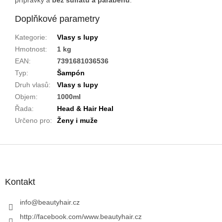
Doplňkové parametry
Kategorie
:
Vlasy s lupy
Hmotnost
:
1 kg
EAN
:
7391681036536
Typ
:
Šampón
Druh vlasů
:
Vlasy s lupy
Objem
:
1000ml
Řada
:
Head & Hair Heal
Určeno pro
:
Ženy i muže
Z
á
p
a
Kontakt
t
í
info
@
beautyhair.cz
http://facebook.com/www.beautyhair.cz