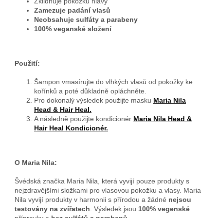
Zklidňuje pokožku hlavy
Zamezuje padání vlasů
Neobsahuje sulfáty a parabeny
100% veganské složení
Použití:
Šampon vmasírujte do vlhkých vlasů od pokožky ke
kořínků a poté důkladně opláchněte.
Pro dokonalý výsledek použijte masku
Maria Nila
Head & Hair Heal.
A následně použijte kondicionér
Maria Nila Head &
Hair Heal Kondicionér.
O Maria Nila:
Švédská značka Maria Nila, která vyvijí pouze produkty s
nejzdravějšími složkami pro vlasovou pokožku a vlasy. Maria
Nila vyvijí produkty v harmonii s přírodou a žádné
nejsou
testovány na zvířatech
. Výsledek jsou
100% vegenské
přípravky a
bez sulfátů a parabenů
.