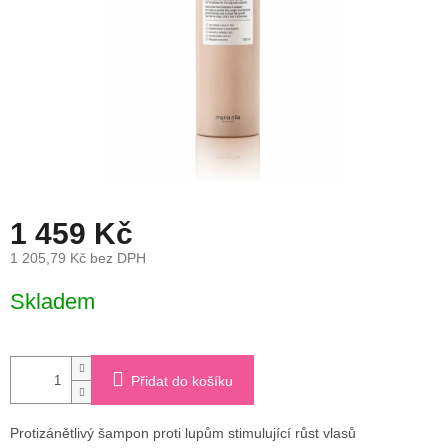
1 459 Kč
1 205,79 Kč bez DPH
Měrná
Skladem
cena:
Přidat do košíku
Protizánětlivý šampon proti lupům stimulující růst vlasů