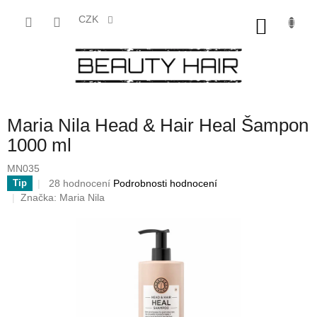
Přejít
na
CZK
NÁKU
obsah
KOŠÍK
Maria Nila Head & Hair Heal Šampon
1000 ml
MN035
Průměrné
28 hodnocení
Podrobnosti hodnocení
Tip
hodnocení
Značka:
Maria Nila
produktu
je
4,0
z
5
hvězdiček.