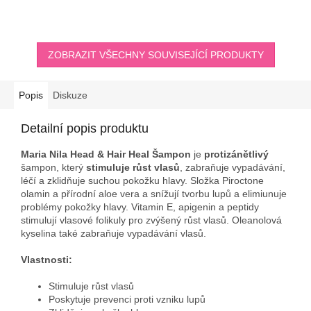
ZOBRAZIT VŠECHNY SOUVISEJÍCÍ PRODUKTY
Popis
Diskuze
Detailní popis produktu
Maria Nila Head & Hair Heal Šampon
je
protizánětlivý
šampon, který
stimuluje růst vlasů
, zabraňuje vypadávání,
léčí a zklidňuje suchou pokožku hlavy. Složka Piroctone
olamin a přírodní aloe vera a snížují tvorbu lupů a elimiunuje
problémy pokožky hlavy. Vitamin E, apigenin a peptidy
stimulují vlasové folikuly pro zvýšený růst vlasů. Oleanolová
kyselina také zabraňuje vypadávání vlasů.
Vlastnosti:
Stimuluje růst vlasů
Poskytuje prevenci proti vzniku lupů