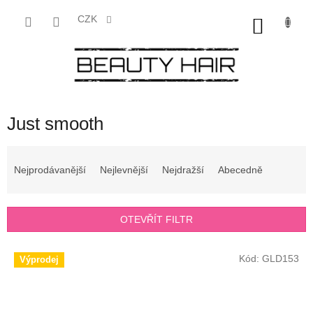
Přejít
na
CZK
NÁKU
obsah
KOŠÍK
Just smooth
Ř
a
Nejprodávanější
Nejlevnější
Nejdražší
Abecedně
z
e
n
OTEVŘÍT FILTR
í
p
V
r
Kód:
GLD153
Výprodej
ý
o
p
d
i
u