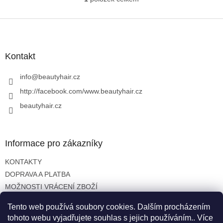
O
v
l
Z
á
á
d
p
a
a
Kontakt
c
t
í
í
info
@
beautyhair.cz
p
r
http://facebook.com/www.beautyhair.cz
v
beautyhair.cz
k
y
v
ý
Informace pro zákazníky
p
i
KONTAKTY
s
u
DOPRAVA A PLATBA
MOŽNOSTI VRÁCENÍ ZBOŽÍ
OBCHODNÍ PODMÍNKY
Tento web používá soubory cookies. Dalším procházením
OCHRANA OSOBNÍCH ÚDAJŮ
tohoto webu vyjadřujete souhlas s jejich používáním.. Více