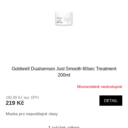
s
k
p
t
r
ů
o
d
u
k
t
ů
Goldwell Dualsenses Just Smooth 60sec Treatment
200ml
Momentálně nedostupné
180,99 Kč bez DPH
DETAIL
219 Kč
Maska pro nepoddajné vlasy
1
položek celkem