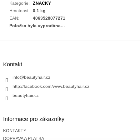
Kategorie
:
ZNAČKY
Hmotnost
:
0.1 kg
EAN
:
4063528077271
Položka byla vyprodána…
Z
á
p
a
Kontakt
t
í
info
@
beautyhair.cz
http://facebook.com/www.beautyhair.cz
beautyhair.cz
Informace pro zákazníky
KONTAKTY
DOPRAVA A PLATBA