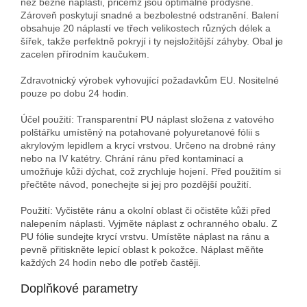
než běžné náplasti, přičemž jsou optimálně prodyšné.
Zároveň poskytují snadné a bezbolestné odstranění. Balení
obsahuje 20 náplastí ve třech velikostech různých délek a
šířek, takže perfektně pokryjí i ty nejsložitější záhyby. Obal je
zacelen přírodním kaučukem.
Zdravotnický výrobek vyhovující požadavkům EU. Nositelné
pouze po dobu 24 hodin.
Účel použití: Transparentní PU náplast složena z vatového
polštářku umístěný na potahované polyuretanové fólii s
akrylovým lepidlem a krycí vrstvou. Určeno na drobné rány
nebo na IV katétry. Chrání ránu před kontaminací a
umožňuje kůži dýchat, což zrychluje hojení. Před použitím si
přečtěte návod, ponechejte si jej pro pozdější použití.
Použití: Vyčistěte ránu a okolní oblast či očistěte kůži před
nalepením náplasti. Vyjměte náplast z ochranného obalu. Z
PU fólie sundejte krycí vrstvu. Umístěte náplast na ránu a
pevně přitiskněte lepicí oblast k pokožce. Náplast měňte
každých 24 hodin nebo dle potřeb častěji.
Doplňkové parametry