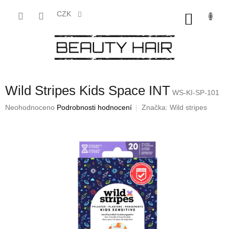
Přejít
na
CZK
NÁKU
obsah
KOŠÍK
Wild Stripes Kids Space INT
WS-KI-SP-101
Průměrné
Neohodnoceno
Podrobnosti hodnocení
Značka:
Wild stripes
hodnocení
produktu
je
0,0
z
5
hvězdiček.