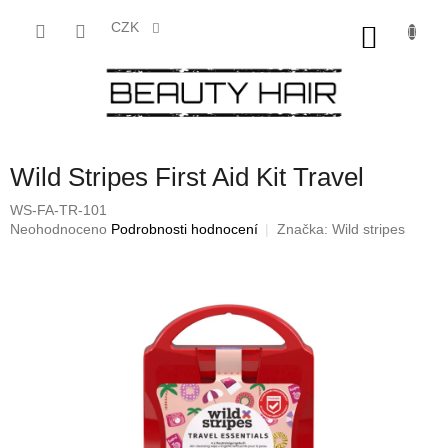
Přejít
na
CZK
NÁKU
obsah
KOŠÍK
Wild Stripes First Aid Kit Travel
WS-FA-TR-101
Průměrné
Neohodnoceno
Podrobnosti hodnocení
Značka:
Wild stripes
hodnocení
produktu
je
0,0
z
5
hvězdiček.