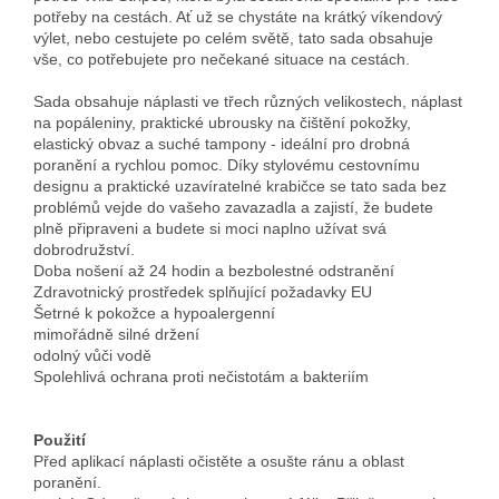
potřeby na cestách. Ať už se chystáte na krátký víkendový
výlet, nebo cestujete po celém světě, tato sada obsahuje
vše, co potřebujete pro nečekané situace na cestách.
Sada obsahuje náplasti ve třech různých velikostech, náplast
na popáleniny, praktické ubrousky na čištění pokožky,
elastický obvaz a suché tampony - ideální pro drobná
poranění a rychlou pomoc. Díky stylovému cestovnímu
designu a praktické uzavíratelné krabičce se tato sada bez
problémů vejde do vašeho zavazadla a zajistí, že budete
plně připraveni a budete si moci naplno užívat svá
dobrodružství.
Doba nošení až 24 hodin a bezbolestné odstranění
Zdravotnický prostředek splňující požadavky EU
Šetrné k pokožce a hypoalergenní
mimořádně silné držení
odolný vůči vodě
Spolehlivá ochrana proti nečistotám a bakteriím
Použití
Před aplikací náplasti očistěte a osušte ránu a oblast
poranění.