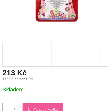
213 Kč
176,03 Kč bez DPH
Měrná
Skladem
cena:
Přidat do košíku