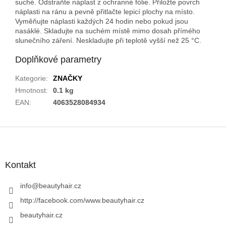
suché. Odstraňte náplast z ochranné fólie. Přiložte povrch
náplasti na ránu a pevně přitlačte lepicí plochy na místo.
Vyměňujte náplasti každých 24 hodin nebo pokud jsou
nasáklé. Skladujte na suchém místě mimo dosah přímého
slunečního záření. Neskladujte při teplotě vyšší než 25 °C.
Doplňkové parametry
Kategorie
:
ZNAČKY
Hmotnost
:
0.1 kg
EAN
:
4063528084934
Z
á
p
a
Kontakt
t
í
info
@
beautyhair.cz
http://facebook.com/www.beautyhair.cz
beautyhair.cz