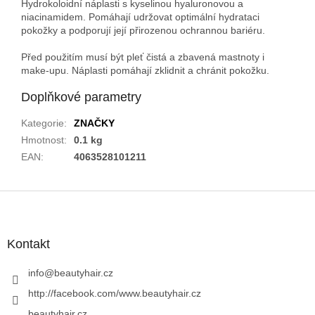
Hydrokoloidní náplasti s kyselinou hyaluronovou a
niacinamidem. Pomáhají udržovat optimální hydrataci
pokožky a podporují její přirozenou ochrannou bariéru.
Před použitím musí být pleť čistá a zbavená mastnoty i
make-upu. Náplasti pomáhají zklidnit a chránit pokožku.
Doplňkové parametry
Kategorie
:
ZNAČKY
Hmotnost
:
0.1 kg
EAN
:
4063528101211
Z
á
p
a
Kontakt
t
í
info
@
beautyhair.cz
http://facebook.com/www.beautyhair.cz
beautyhair.cz