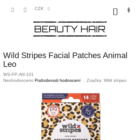
Přejít
na
CZK
NÁKU
obsah
KOŠÍK
Wild Stripes Facial Patches Animal
Leo
WS-FP-AN-101
Průměrné
Neohodnoceno
Podrobnosti hodnocení
Značka:
Wild stripes
hodnocení
produktu
je
0,0
z
5
hvězdiček.