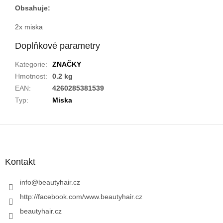
Obsahuje:
2x miska
Doplňkové parametry
Kategorie
:
ZNAČKY
Hmotnost
:
0.2 kg
EAN
:
4260285381539
Typ
:
Miska
Z
á
p
a
Kontakt
t
í
info
@
beautyhair.cz
http://facebook.com/www.beautyhair.cz
beautyhair.cz