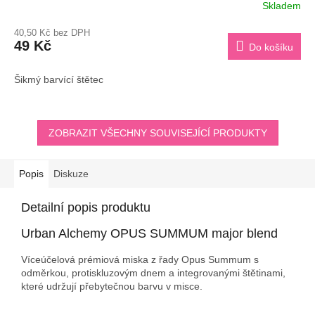
Skladem
40,50 Kč bez DPH
49 Kč
Do košíku
Šikmý barvící štětec
ZOBRAZIT VŠECHNY SOUVISEJÍCÍ PRODUKTY
Popis
Diskuze
Detailní popis produktu
Urban Alchemy OPUS SUMMUM major blend
Víceúčelová prémiová miska z řady Opus Summum s
odměrkou, protiskluzovým dnem a integrovanými štětinami,
které udržují přebytečnou barvu v misce.