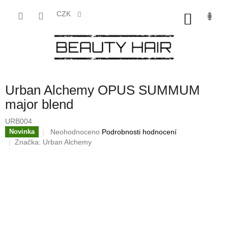
Přejít
na
CZK
NÁKU
obsah
KOŠÍK
Urban Alchemy OPUS SUMMUM
major blend
URB004
Průměrné
Neohodnoceno
Podrobnosti hodnocení
Novinka
hodnocení
Značka:
Urban Alchemy
produktu
je
0,0
z
5
hvězdiček.