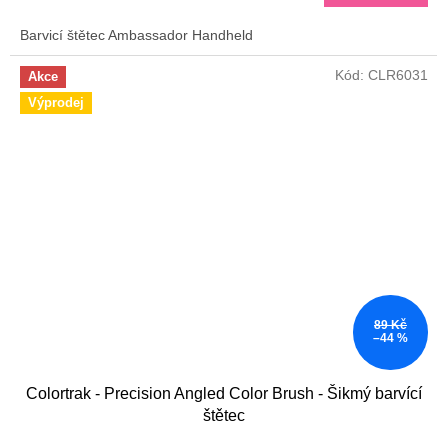
4,0
z
Barvicí štětec Ambassador Handheld
5
hvězdiček.
Kód:
CLR6031
Akce
Výprodej
89 Kč
–44 %
Colortrak - Precision Angled Color Brush - Šikmý barvící
štětec