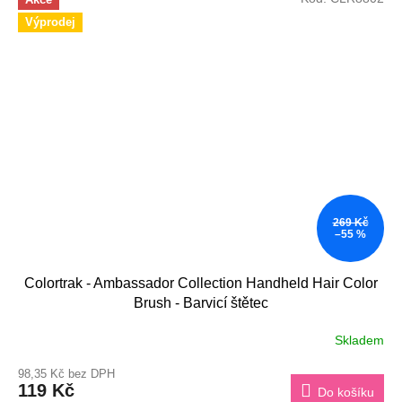
Výprodej
269 Kč
–55 %
Colortrak - Ambassador Collection Handheld Hair Color
Brush - Barvicí štětec
Skladem
Průměrné
hodnocení
98,35 Kč bez DPH
produktu
119 Kč
Do košíku
je