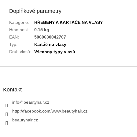
Doplňkové parametry
Kategorie
:
HŘEBENY A KARTÁČE NA VLASY
Hmotnost
:
0.15 kg
EAN
:
5060630042707
Typ
:
Kartáč na vlasy
Druh vlasů
:
Všechny typy vlasů
Z
á
p
a
Kontakt
t
í
info
@
beautyhair.cz
http://facebook.com/www.beautyhair.cz
beautyhair.cz