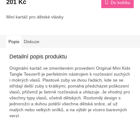
201 Kč
Do košíku
Mini kartáč pro dětské vlásky
Popis
Diskuze
Detailní popis produktu
Originální kartáč ve zmenšeném provedení Original Mini Kids
Tangle Teezer® je perfektním nástrojem k rozčesání suchých
i mokrých vlasů. Plastové zuby ve dvou řadách, kde se se
střídají delší zuby s krátkými, pomáhá předcházet poškození
vlasů, přičemž je šetrně rozčesává a uhlazuje. Je vhodný pro
všechny typy vlasů, včetně dětských. Roztomilý design s
jednorožci a duhou potěší všechna dětská srdce, ať už
malých nebo velkých snílků, a na výběr je vícero barevných
verzí.