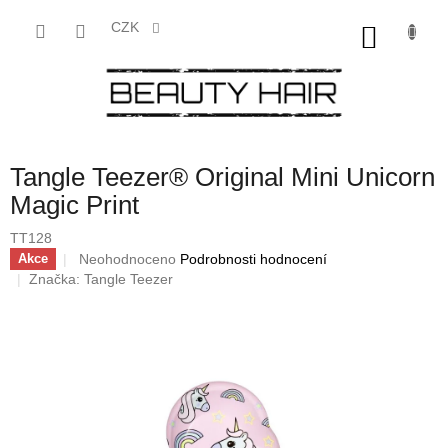
Přejít
na
CZK
NÁKU
obsah
KOŠÍK
Tangle Teezer® Original Mini Unicorn
Magic Print
TT128
Průměrné
Neohodnoceno
Podrobnosti hodnocení
Akce
hodnocení
Značka:
Tangle Teezer
produktu
je
0,0
z
5
hvězdiček.