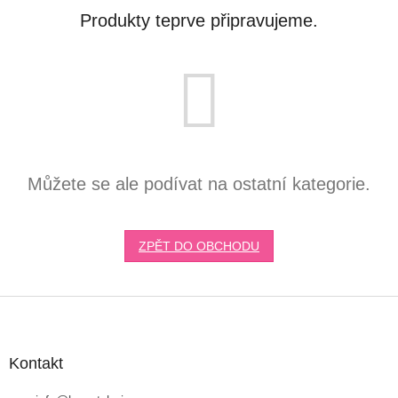
Produkty teprve připravujeme.
Můžete se ale podívat na ostatní kategorie.
ZPĚT DO OBCHODU
Z
á
p
a
Kontakt
t