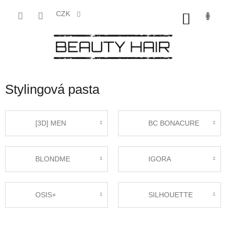
Přejít
na
CZK
NÁKU
obsah
KOŠÍK
Stylingová pasta
[3D] MEN
BC BONACURE
BLONDME
IGORA
OSIS+
SILHOUETTE