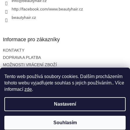
í
info
@
beautyhair.cz
http://facebook.com/www.beautyhair.cz
beautyhair.cz
Informace pro zákazníky
KONTAKTY
DOPRAVA A PLATBA
MOŽNOSTI VRÁCENÍ ZBOŽÍ
OBCHODNÍ PODMÍNKY
Tento web používá soubory cookies. Dalším procházením
OCHRANA OSOBNÍCH ÚDAJŮ
tohoto webu vyjadřujete souhlas s jejich používáním.. Více
informací
zde
.
Nastavení
Vytvořil Shoptet
Copyright 2026
beautyhair.cz
. Všechna práva vyhrazena.
Souhlasím