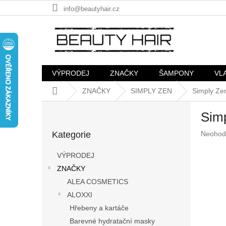
Přejít
info@beautyhair.cz
na
obsah
VÝPRODEJ
ZNAČKY
ŠAMPONY
VL
Domů
ZNAČKY
SIMPLY ZEN
Simply Ze
P
Sim
o
Přeskočit
s
Průměr
Kategorie
Neohod
kategorie
t
hodnoc
r
produkt
VÝPRODEJ
a
je
ZNAČKY
n
0,0
z
ALEA COSMETICS
n
5
í
ALOXXI
hvězdič
p
Hřebeny a kartáče
a
Barevné hydratační masky