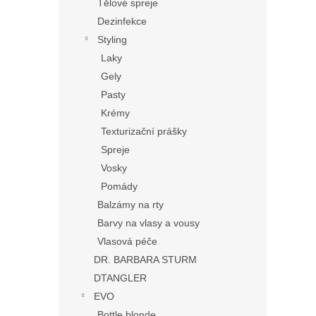
Tělové spreje
Dezinfekce
Styling
Laky
Gely
Pasty
Krémy
Texturizační prášky
Spreje
Vosky
Pomády
Balzámy na rty
Barvy na vlasy a vousy
Vlasová péče
DR. BARBARA STURM
DTANGLER
EVO
Bottle blonde