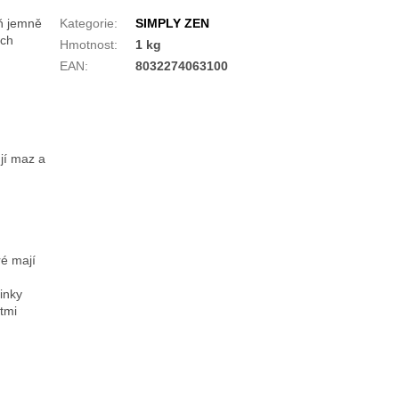
ň jemně
Kategorie
:
SIMPLY ZEN
ach
Hmotnost
:
1 kg
EAN
:
8032274063100
jí maz a
u
ré mají
činky
tmi