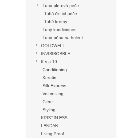
Tuhá pleťová péče
Tuhá čistící péče
Tuhé krémy
Tuhý kondicionér
Tuhá pěna na holení
GOLDWELL
INVISIBOBBLE
It´s a 10
Conditioning
Keratin
Silk Express
Volumizing
Clear
Styling
KRISTIN ESS
LENDAN
Living Proof