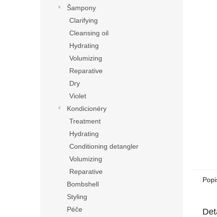
n
Šampony
e
Clarifying
l
Cleansing oil
Hydrating
Volumizing
Reparative
Dry
Violet
Kondicionéry
Treatment
Hydrating
Conditioning detangler
Volumizing
Reparative
Popi
Bombshell
Styling
Péče
Det