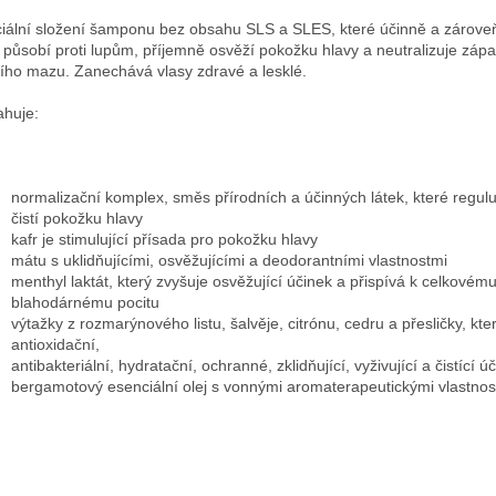
iální složení šamponu bez obsahu SLS a SLES, které účinně a zárove
působí proti lupům
, příjemně osvěží pokožku hlavy a neutralizuje záp
ího mazu. Zanechává vlasy zdravé a lesklé.
ahuje:
normalizační komplex, směs přírodních a účinných látek, které regulu
čistí pokožku hlavy
kafr
je stimulující přísada pro pokožku hlavy
mátu
s uklidňujícími, osvěžujícími a deodorantními vlastnostmi
menthyl laktát
, který zvyšuje osvěžující účinek a přispívá k celkovém
blahodárnému pocitu
výtažky z rozmarýnového listu, šalvěje, citrónu, cedru a přesličky, kte
antioxidační,
antibakteriální, hydratační, ochranné, zklidňující, vyživující a čistící ú
bergamotový esenciální olej
s vonnými aromaterapeutickými vlastnos